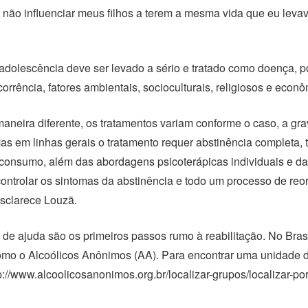
ra não influenciar meus filhos a terem a mesma vida que eu lev
 adolescência deve ser levado a sério e tratado como doença, 
orrência, fatores ambientais, socioculturais, religiosos e econô
aneira diferente, os tratamentos variam conforme o caso, a gra
Mas em linhas gerais o tratamento requer abstinência completa, t
 consumo, além das abordagens psicoterápicas individuais e da
controlar os sintomas da abstinência e todo um processo de reo
esclarece Louzã.
de ajuda são os primeiros passos rumo à reabilitação. No Bras
mo o Alcoólicos Anônimos (AA). Para encontrar uma unidade do
tp://www.alcoolicosanonimos.org.br/localizar-grupos/localizar-po