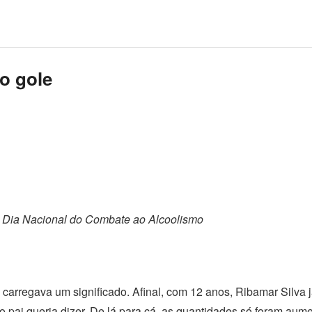
o gole
o Dia Nacional do Combate ao Alcoolismo
s carregava um significado. Afinal, com 12 anos, Ribamar Silva 
 pai queria dizer. De lá para cá, as quantidades só foram aum