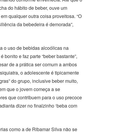
acha do hábito de beber, ouve um
em qualquer outra coisa proveitosa. “O
liência da bebedeira é demorada”,
a o uso de bebidas alcoólicas na
 bonito e faz parte “beber bastante”,
pesar de a prática ser comum a ambos
iquiatra, o adolescente é tipicamente
gras” do grupo, inclusive beber muito,
o em que o jovem começa a se
tores que contribuem para o uso precoce
adianta dizer no finalzinho ‘beba com
órias como a de Ribamar Silva não se