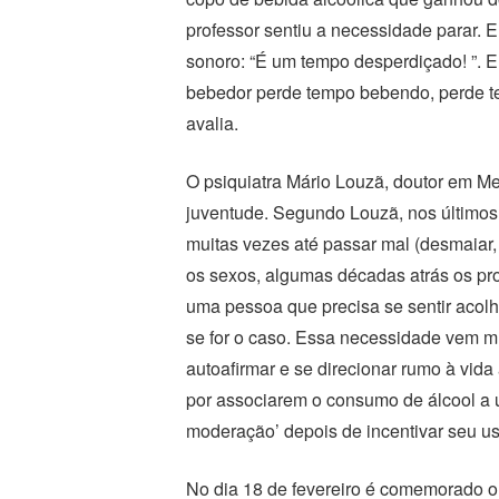
professor sentiu a necessidade parar. 
sonoro: “É um tempo desperdiçado! ”. E
bebedor perde tempo bebendo, perde te
avalia.
O psiquiatra Mário Louzã, doutor em M
juventude. Segundo Louzã, nos últimos a
muitas vezes até passar mal (desmaiar,
os sexos, algumas décadas atrás os pro
uma pessoa que precisa se sentir acolhid
se for o caso. Essa necessidade vem m
autoafirmar e se direcionar rumo à vid
por associarem o consumo de álcool a u
moderação’ depois de incentivar seu us
No dia 18 de fevereiro é comemorado o