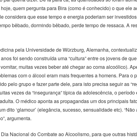
E hoje, quem pergunta para Bira (como é conhecido) o que ele 
le considera que esse tempo e energia poderiam ser investidos 
mpo bêbado, dormindo bêbado, perde tempo de ressaca. A resi
edicina pela Universidade de Würzburg, Alemanha, contextualiz
nos foi sendo construída uma “cultura” entre os jovens de que é
 vomitar, muitas vezes beber até chegar ao coma alcoólico). A
blemas com o álcool eram mais frequentes a homens. Para o ps
o pelo grupo e fazer parte dele, para isto precisa seguir as “re
uitas vezes da “insegurança” típica da adolescência, o períod
a adulta. O médico aponta as propagandas um dos principais fa
m dito ‘glamour’ (elegância, sucesso, sensualidade etc). “Não 
o”, argumenta.
 Dia Nacional do Combate ao Alcoolismo, para que outras hist