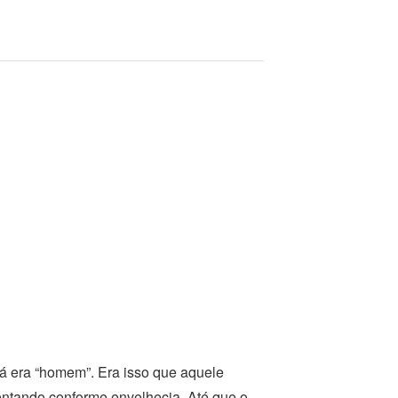
já era “homem”. Era isso que aquele
entando conforme envelhecia. Até que o