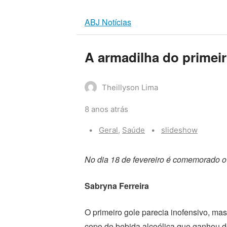
ABJ Notícias
A armadilha do primeir
Theillyson Lima
8 anos atrás
Categories:
Tags:
Geral
,
Saúde
slideshow
No dia 18 de fevereiro é comemorado 
Sabryna Ferreira
O primeiro gole parecia inofensivo, ma
copo de bebida alcoólica que ganhou do