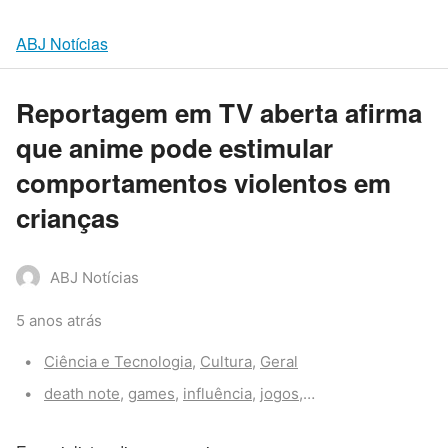
ABJ Notícias
Reportagem em TV aberta afirma
que anime pode estimular
comportamentos violentos em
crianças
ABJ Notícias
5 anos atrás
Categories:
Ciência e Tecnologia
,
Cultura
,
Geral
Tags:
death note
,
games
,
influência
,
jogos
,
violência