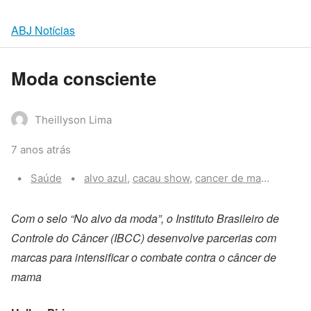
ABJ Notícias
Moda consciente
Theillyson Lima
7 anos atrás
Categories:
Tags:
Saúde
alvo azul
,
cacau show
,
cancer de mama
,
herin
Com o selo “No alvo da moda”, o Instituto Brasileiro de
Controle do Câncer (IBCC) desenvolve parcerias com
marcas para intensificar o combate contra o câncer de
mama