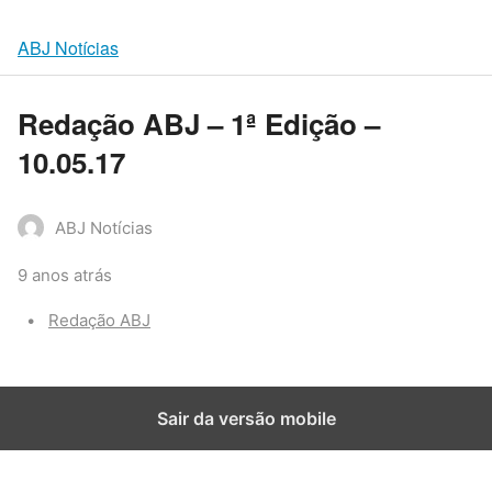
ABJ Notícias
Redação ABJ – 1ª Edição –
10.05.17
ABJ Notícias
9 anos atrás
Categories:
Redação ABJ
Sair da versão mobile