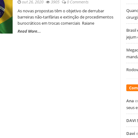
out 26, 2020
3905
0 Comments
Quando
As novas propostas têm o objetivo de derrubar
barreiras não-tarifárias e extinção de procedimentos
cirurg
burocráticos em trocas comerciais Raiane
Brasil
Read More...
jejum
Megao
manda
Rodovi
Com
Ana
e
seus 
DAVI
Davi