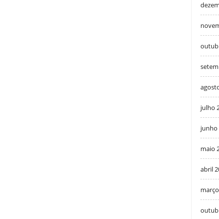
dezem
novem
outub
setem
agost
julho 
junho
maio 
abril 
março
outub