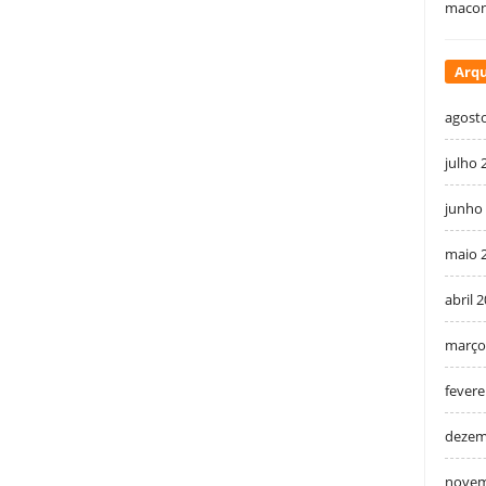
macon
Arqu
agost
julho 
junho
maio 
abril 
março
fevere
dezem
novem