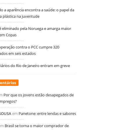
 a aparência encontra a saúde: o papel da
ia plástica na juventude
 é eliminado pela Noruega e amarga maior
 em Copas
peração contra o PCC cumpre 320
dos em seis estados
ários do Rio de Janeiro entram em greve
entários
m
Por que os jovens estão desapegados de
empregos?
 SOUSA
em
Panetone: entre lendas e sabores
em
Brasil se torna o maior comprador de