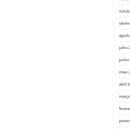
outub
setem
agost
julho 
junho
maio 
abril 
março
fevere
janeir