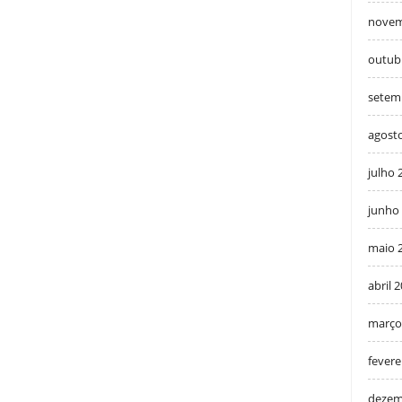
novem
outub
setem
agost
julho 
junho
maio 
abril 
março
fevere
dezem