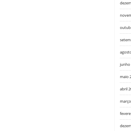
dezem
novem
outub
setem
agost
junho
maio 
abril 
março
fevere
dezem