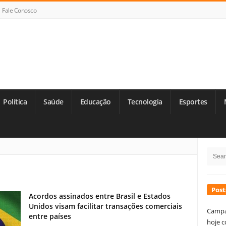
Fale Conosco
Política
Saúde
Educação
Tecnologia
Esportes
Si
Searc
Si
for:
Post
Acordos assinados entre Brasil e Estados
Unidos visam facilitar transações comerciais
Campa
entre países
hoje c