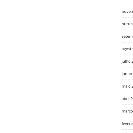
novem
outub
setem
agost
julho 
junho
maio 
abril 
março
fevere