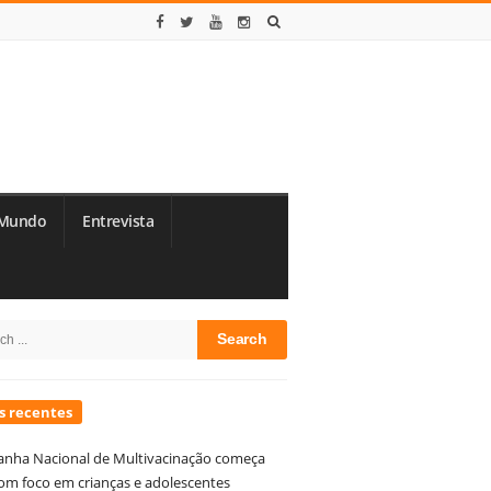
Mundo
Entrevista
te
h
debar
s recentes
nha Nacional de Multivacinação começa
om foco em crianças e adolescentes