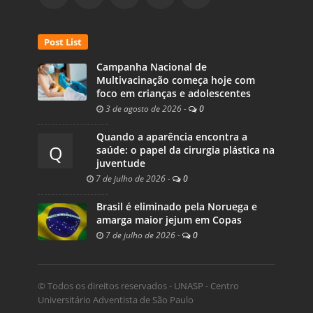
Post List
Campanha Nacional de
Multivacinação começa hoje com
foco em crianças e adolescentes
3 de agosto de 2026
-
0
Quando a aparência encontra a
Q
saúde: o papel da cirurgia plástica na
juventude
7 de julho de 2026
-
0
Brasil é eliminado pela Noruega e
amarga maior jejum em Copas
7 de julho de 2026
-
0
© Todos os direitos reservados - UNASP - Centro
Universitário Adventista de São Paulo