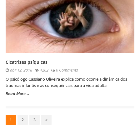
Cicatrizes psíquicas
abr 12, 2018
4262
0 Comments
O psicólogo Cassiano Oliveira explica como ocorre a dinâmica dos
traumas infantis e as consequências para a vida adulta
Read More...
Navegação
por
Page
Page
Page
1
2
3
posts
Site
Sidebar