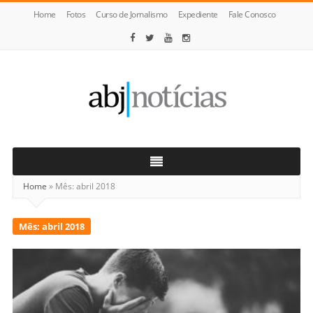
Home
Fotos
Curso de Jornalismo
Expediente
Fale Conosco
ABJ
Notícias
Home
»
Mês:
abril 2018
Mês:
abril 2018