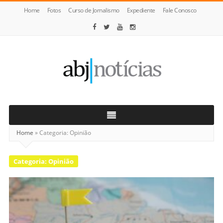
Home
Fotos
Curso de Jornalismo
Expediente
Fale Conosco
ABJ
Notícias
Home
»
Categoria:
Opinião
Categoria:
Opinião