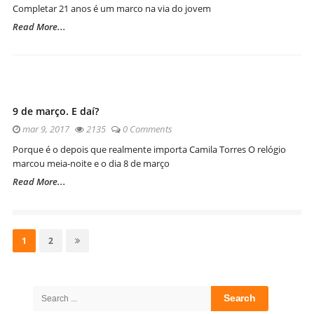
Completar 21 anos é um marco na via do jovem
Read More...
9 de março. E daí?
mar 9, 2017
2135
0 Comments
Porque é o depois que realmente importa Camila Torres O relógio
marcou meia-noite e o dia 8 de março
Read More...
Navegação
por
Page
Page
1
2
posts
Site
Sidebar
Search
for: