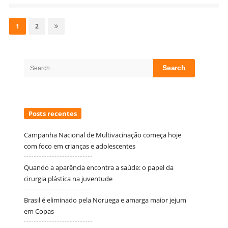
Navegação
por
Page
Page
1
2
posts
Site
Sidebar
Search
for:
Posts recentes
Campanha Nacional de Multivacinação começa hoje
com foco em crianças e adolescentes
Quando a aparência encontra a saúde: o papel da
cirurgia plástica na juventude
Brasil é eliminado pela Noruega e amarga maior jejum
em Copas