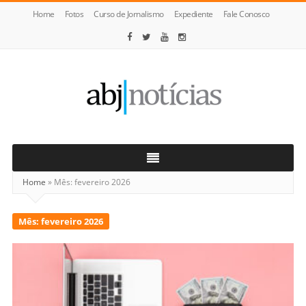
Home
Fotos
Curso de Jornalismo
Expediente
Fale Conosco
ABJ
Notícias
Home
»
Mês:
fevereiro 2026
Mês:
fevereiro 2026