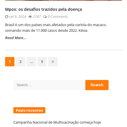
Mpox: os desafios trazidos pela doença
set 9, 2024
2187
0 Comments
Brasil é um dos países mais afetados pela varíola do macaco,
somando mais de 11.000 casos desde 2022. Késia
Read More...
Navegação
por
Page
Page
Page
1
2
…
5
posts
Site
Sidebar
Search
for:
Posts recentes
Campanha Nacional de Multivacinação começa hoje