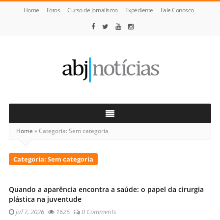
Home
Fotos
Curso de Jornalismo
Expediente
Fale Conosco
ABJ
Notícias
Home
»
Categoria:
Sem categoria
Categoria:
Sem categoria
Quando a aparência encontra a saúde: o papel da cirurgia
plástica na juventude
jul 7, 2026
1626
0 Comments