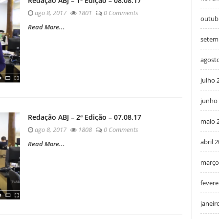
Redação ABJ – 1ª Edição – 08.08.17
ago 8, 2017
1801
0 Comments
outub
Read More...
setem
agost
julho 
junho
Redação ABJ – 2ª Edição – 07.08.17
maio 
ago 8, 2017
1808
0 Comments
abril 
Read More...
março
fevere
janeir