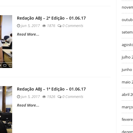
novem
Redação ABJ – 2ª Edição – 01.06.17
outub
jun 5, 2017
1876
0 Comments
setem
Read More...
agost
julho 
junho
maio 
Redação ABJ – 1ª Edição – 01.06.17
abril 
jun 5, 2017
1926
0 Comments
Read More...
março
fevere
dezem