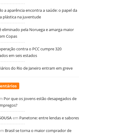
 a aparência encontra a saúde: o papel da
ia plástica na juventude
 é eliminado pela Noruega e amarga maior
 em Copas
peração contra o PCC cumpre 320
dos em seis estados
ários do Rio de Janeiro entram em greve
entários
m
Por que os jovens estão desapegados de
empregos?
 SOUSA
em
Panetone: entre lendas e sabores
em
Brasil se torna o maior comprador de