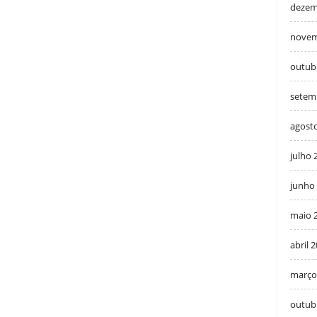
dezem
novem
outub
setem
agost
julho 
junho
maio 
abril 
março
outub