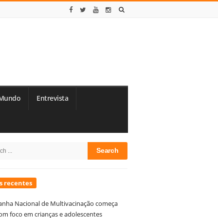
Mundo
Entrevista
te
h
debar
s recentes
nha Nacional de Multivacinação começa
om foco em crianças e adolescentes