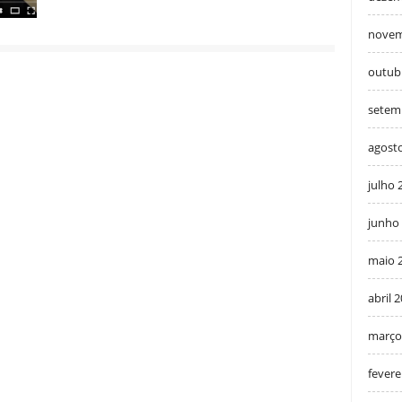
novem
outub
setem
agost
julho 
junho
maio 
abril 
março
fevere