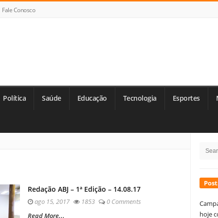
Fale Conosco
Política
Saúde
Educação
Tecnologia
Esportes
Si
Searc
Si
for:
Post
Redação ABJ – 1ª Edição – 14.08.17
ago 15, 2017
1853
0 Comments
Campa
hoje c
Read More...