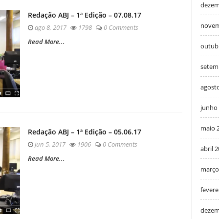
dezem
Redação ABJ – 1ª Edição – 07.08.17
novem
ago 8, 2017
1798
0 Comments
Read More...
outub
setem
agost
junho
maio 
Redação ABJ – 1ª Edição – 05.06.17
jun 5, 2017
1906
0 Comments
abril 
Read More...
março
fevere
dezem