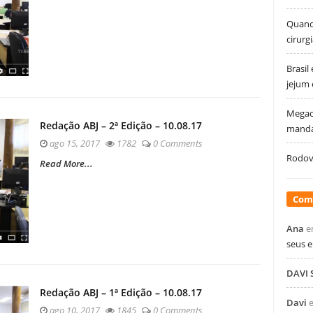
Quando
cirurg
Brasil
jejum
Megao
Redação ABJ – 2ª Edição – 10.08.17
manda
ago 15, 2017
1782
0 Comments
Rodovi
Read More...
Com
Ana
e
seus 
DAVI
Redação ABJ – 1ª Edição – 10.08.17
Davi
ago 10, 2017
1845
0 Comments