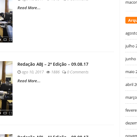
macon
Read More...
Arqu
agost
julho 
junho
Redação ABJ – 2ª Edição – 09.08.17
maio 
ago 10, 2017
1886
0 Comments
Read More...
abril 
março
fevere
dezem
novem