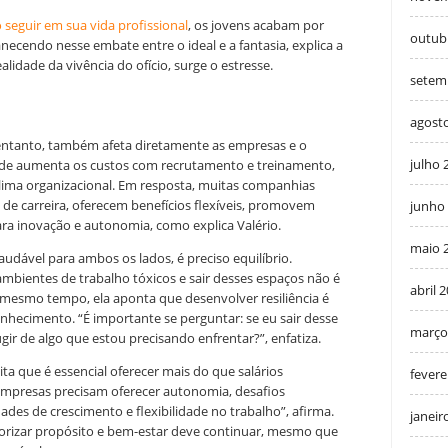
seguir em sua vida profissional
, os jovens acabam por
outub
necendo nesse embate entre o ideal e a fantasia, explica a
idade da vivência do ofício, surge o estresse.
setem
agost
tanto, também afeta diretamente as empresas e o
julho 
ade aumenta os custos com recrutamento e treinamento,
clima organizacional. Em resposta, muitas companhias
 de carreira, oferecem benefícios flexíveis, promovem
junho
ra inovação e autonomia, como explica Valério.
maio 
audável para ambos os lados, é preciso equilíbrio.
ambientes de trabalho tóxicos e sair desses espaços não é
abril 
o mesmo tempo, ela aponta que desenvolver resiliência é
nhecimento. “É importante se perguntar: se eu sair desse
março
ir de algo que estou precisando enfrentar?”, enfatiza.
dita que é essencial oferecer mais do que salários
fevere
empresas precisam oferecer autonomia, desafios
des de crescimento e flexibilidade no trabalho”, afirma.
janeir
iorizar propósito e bem-estar deve continuar, mesmo que