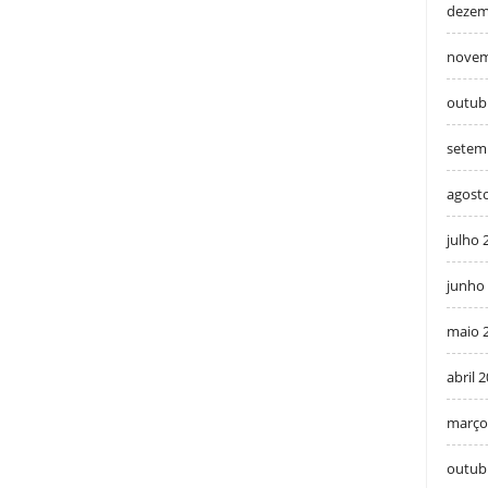
dezem
novem
outub
setem
agost
julho 
junho
maio 
abril 
março
outub