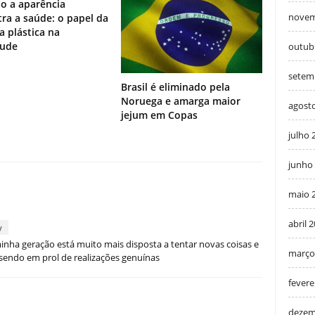
o a aparência
novem
ra a saúde: o papel da
ia plástica na
tude
outub
setem
Brasil é eliminado pela
Noruega e amarga maior
agost
jejum em Copas
julho 
junho
maio 
abril 
y
inha geração está muito mais disposta a tentar novas coisas e
março
, sendo em prol de realizações genuínas
fevere
dezem