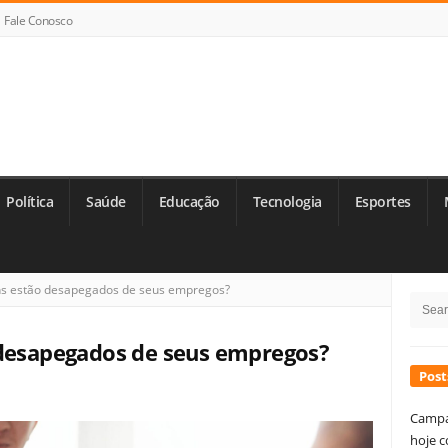
Fale Conosco
Política
Saúde
Educação
Tecnologia
Esportes
Si
ns estão desapegados de seus empregos?
Searc
Si
for:
 desapegados de seus empregos?
Post
Campa
hoje c