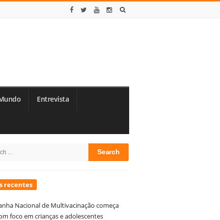
Mundo
Entrevista
te
h
debar
s recentes
nha Nacional de Multivacinação começa
om foco em crianças e adolescentes