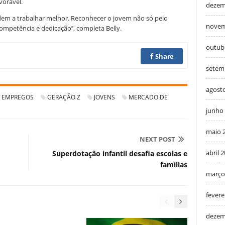
vorável.
dezem
dem a trabalhar melhor. Reconhecer o jovem não só pelo
novem
ompetência e dedicação’’, completa Belly.
outub
Share
setem
agost
EMPREGOS
GERAÇÃO Z
JOVENS
MERCADO DE
junho
maio 
NEXT POST
abril 
Superdotação infantil desafia escolas e
famílias
março
fevere
dezem