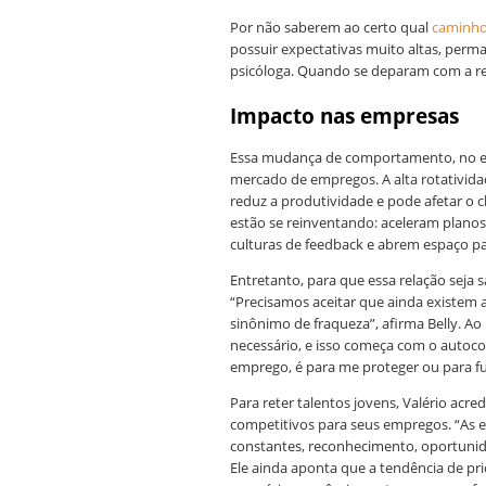
Por não saberem ao certo qual
caminho 
possuir expectativas muito altas, perma
psicóloga. Quando se deparam com a real
Impacto nas empresas
Essa mudança de comportamento, no en
mercado de empregos. A alta rotativid
reduz a produtividade e pode afetar o 
estão se reinventando: aceleram planos
culturas de feedback e abrem espaço pa
Entretanto, para que essa relação seja s
“Precisamos aceitar que ainda existem 
sinônimo de fraqueza”, afirma Belly. A
necessário, e isso começa com o autoco
emprego, é para me proteger ou para fug
Para reter talentos jovens, Valério acre
competitivos para seus empregos. “As 
constantes, reconhecimento, oportunida
Ele ainda aponta que a tendência de pr