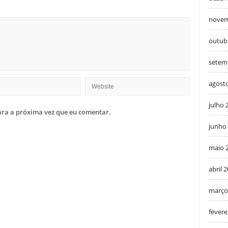
novem
outub
setem
agost
julho 
ra a próxima vez que eu comentar.
junho
maio 
abril 
março
fevere