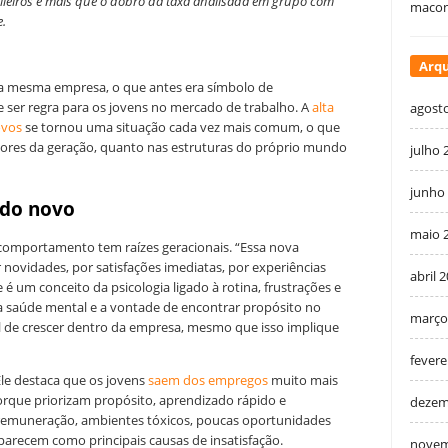
leiros é mais que o dobro da taxa analisada em grupo com
macon
e.
Arqu
 mesma empresa, o que antes era símbolo de
e ser regra para os jovens no mercado de trabalho. A
alta
agost
ovos
se tornou uma situação cada vez mais comum, o que
alores da geração, quanto nas estruturas do próprio mundo
julho 
junho
 do novo
maio 
 comportamento tem raízes geracionais. “Essa nova
novidades, por satisfações imediatas, por experiências
abril 
é um conceito da psicologia ligado à rotina, frustrações e
a, a saúde mental e a vontade de encontrar propósito no
março
l de crescer dentro da empresa, mesmo que isso implique
fevere
 Ele destaca que os jovens
saem dos empregos
muito mais
orque priorizam propósito, aprendizado rápido e
dezem
 remuneração, ambientes tóxicos, poucas oportunidades
aparecem como principais causas de insatisfação.
novem