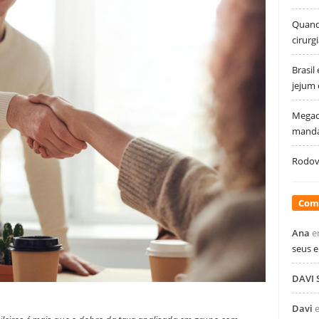
Quando
cirurg
Brasil
jejum
Megao
manda
Rodovi
Com
Ana
e
seus 
DAVI
Davi