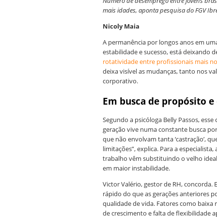
Número de desemprego entre jovens brasi
mais idades, aponta pesquisa do FGV Ibr
Nicoly Maia
A permanência por longos anos em uma
estabilidade e sucesso, está deixando d
rotatividade entre profissionais mais n
deixa visível as mudanças, tanto nos v
corporativo.
Em busca de propósito e
Segundo a psicóloga Belly Passos, esse
geração vive numa constante busca por 
que não envolvam tanta ‘castração’, que 
limitações”, explica. Para a especialist
trabalho vêm substituindo o velho idea
em maior instabilidade.
Victor Valério, gestor de RH, concorda.
rápido do que as gerações anteriores p
qualidade de vida. Fatores como baixa
de crescimento e falta de flexibilidade 