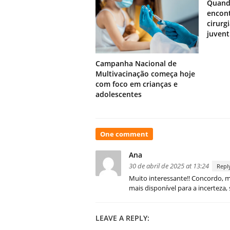
Quand
encont
cirurg
juven
Campanha Nacional de
Multivacinação começa hoje
com foco em crianças e
adolescentes
On
One comment
Por
que
Ana
os
30 de abril de 2025 at 13:24
Repl
jovens
Muito interessante!! Concordo, m
estão
mais disponível para a incerteza
desapegados
de
seus
LEAVE A REPLY:
empregos?