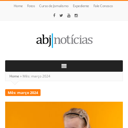
Home
Fotos
Curso de Jornalismo
Expediente
Fale Conosco
ABJ
Notícias
Home
»
Mês:
março 2024
Mês:
março 2024