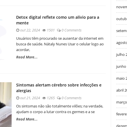
novem
Detox digital reflete como um alívio para a
outub
mente
out 22, 2024
1501
0 Comments
setem
Usuários têm procurado se ausentar da internet em
agost
busca de saúde. Nátaly Nunes Usar o celular logo ao
acordar,
julho 
Read More...
junho
maio 
Sintomas alertam cérebro sobre infecções e
abril 
alergias
out 21, 2024
1265
0 Comments
março
Os sintomas não são totalmente vilões; na verdade,
ajudam o corpo a lutar contra os germes e a se
fevere
Read More...
dezem