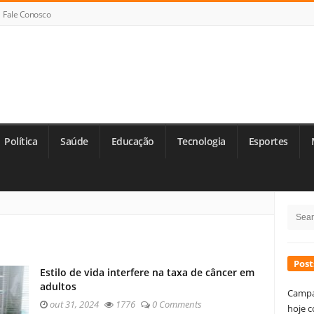
Fale Conosco
Política
Saúde
Educação
Tecnologia
Esportes
Si
Searc
Si
for:
Post
Estilo de vida interfere na taxa de câncer em
adultos
Campa
out 31, 2024
1776
0 Comments
hoje c