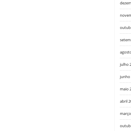
dezem
novem
outub
setem
agost
julho 
junho
maio 
abril 
março
outub