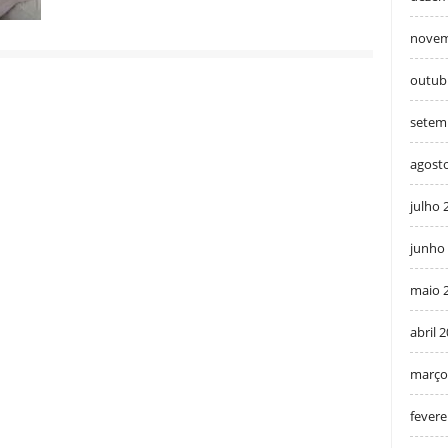
novem
outub
setem
agost
julho 
junho
maio 
abril 
março
fevere