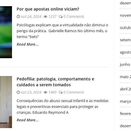
dezem
Por que apostas online viciam?
novem
out 24, 2024
1237
0 Comments
Psicólogas explicam que a virtualidade não diminui o
outub
perigo da prática. Gabrielle Ramos No último mês, o
termo “bets”
setem
Read More...
agost
junho
maio 
Pedofilia: patologia, comportamento e
cuidados a serem tomados
abril 
out 23, 2024
1460
0 Comments
Consequências do abuso sexual infantil e as medidas
março
legais e preventivas essenciais para proteger as
crianças. Eduardo Reymond A
fevere
Read More...
dezem