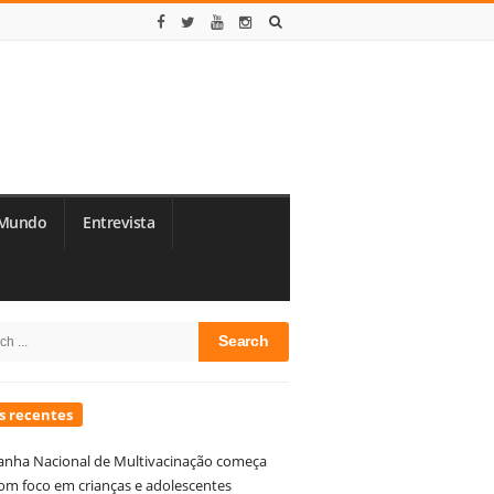
Mundo
Entrevista
te
h
debar
s recentes
nha Nacional de Multivacinação começa
om foco em crianças e adolescentes