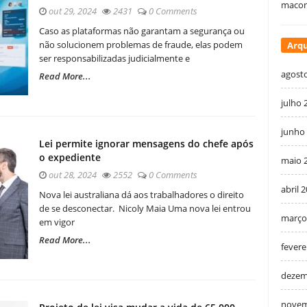
macon
out 29, 2024
2431
0 Comments
Caso as plataformas não garantam a segurança ou
não solucionem problemas de fraude, elas podem
Arqu
ser responsabilizadas judicialmente e
agost
Read More...
julho 
junho
Lei permite ignorar mensagens do chefe após
o expediente
maio 
out 28, 2024
2552
0 Comments
abril 
Nova lei australiana dá aos trabalhadores o direito
de se desconectar. Nicoly Maia Uma nova lei entrou
março
em vigor
Read More...
fevere
dezem
novem