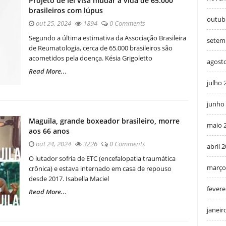
Projeto de lei visa mudar a vida de 65.000
brasileiros com lúpus
outub
out 25, 2024
1894
0 Comments
Segundo a última estimativa da Associação Brasileira
setem
de Reumatologia, cerca de 65.000 brasileiros são
acometidos pela doença. Késia Grigoletto
agost
Read More...
julho 
junho
Maguila, grande boxeador brasileiro, morre
maio 
aos 66 anos
out 24, 2024
3226
0 Comments
abril 
O lutador sofria de ETC (encefalopatia traumática
março
crônica) e estava internado em casa de repouso
desde 2017. Isabella Maciel
fevere
Read More...
janeir