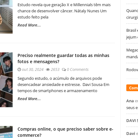
Estudo revela que geração X e Millennials têm mais
Quando
chance de desenvolver câncer. Nátaly Nunes Um
estudo feito pela
cirurg
Read More...
Brasil
jejum
Megao
Preciso realmente guardar todas as minhas
manda
fotos e mensagens?
out 30, 2024
2653
0 Comments
Rodovi
Segundo estudo, o acúmulo de arquivos pode
desencadear ansiedade e estresse. Davi Sousa Em
Com
tempos de smartphones e armazenamento
Read More...
Ana
e
seus 
DAVI
Compras online, o que preciso saber sobre e-
Davi
commerce?