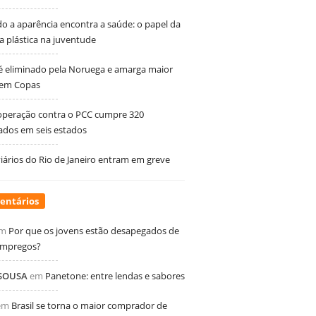
 a aparência encontra a saúde: o papel da
ia plástica na juventude
 é eliminado pela Noruega e amarga maior
 em Copas
peração contra o PCC cumpre 320
dos em seis estados
ários do Rio de Janeiro entram em greve
entários
m
Por que os jovens estão desapegados de
empregos?
 SOUSA
em
Panetone: entre lendas e sabores
em
Brasil se torna o maior comprador de