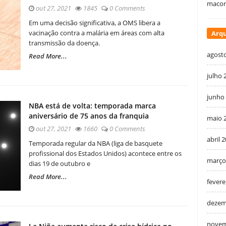
macon
out 27, 2021
1845
0 Comments
Em uma decisão significativa, a OMS libera a
vacinação contra a malária em áreas com alta
Arqu
transmissão da doença.
agost
Read More...
julho 
junho
NBA está de volta: temporada marca
aniversário de 75 anos da franquia
maio 
out 27, 2021
1660
0 Comments
abril 
Temporada regular da NBA (liga de basquete
profissional dos Estados Unidos) acontece entre os
março
dias 19 de outubro e
Read More...
fevere
dezem
novem