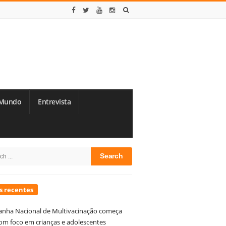
Mundo
Entrevista
te
h
debar
s recentes
nha Nacional de Multivacinação começa
om foco em crianças e adolescentes