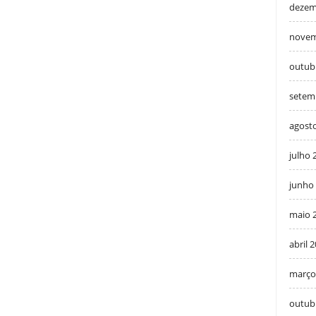
dezem
novem
outub
setem
agost
julho 
junho
maio 
abril 
março
outub