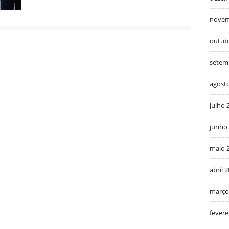
novem
outub
setem
agost
julho 
junho
maio 
abril 
março
fevere