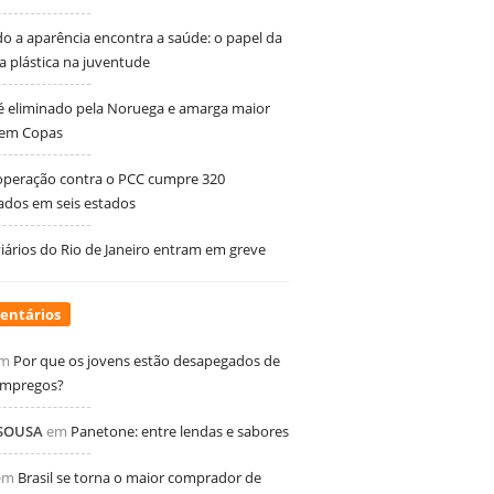
 a aparência encontra a saúde: o papel da
ia plástica na juventude
 é eliminado pela Noruega e amarga maior
 em Copas
peração contra o PCC cumpre 320
dos em seis estados
ários do Rio de Janeiro entram em greve
entários
m
Por que os jovens estão desapegados de
empregos?
 SOUSA
em
Panetone: entre lendas e sabores
em
Brasil se torna o maior comprador de