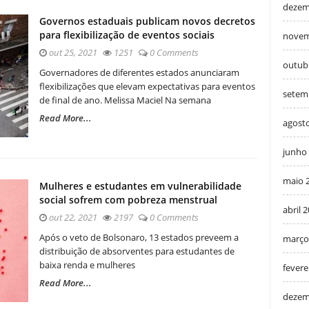
dezem
Governos estaduais publicam novos decretos
para flexibilização de eventos sociais
novem
out 25, 2021
1251
0 Comments
outub
Governadores de diferentes estados anunciaram
flexibilizações que elevam expectativas para eventos
setem
de final de ano. Melissa Maciel Na semana
Read More...
agost
junho
maio 
Mulheres e estudantes em vulnerabilidade
social sofrem com pobreza menstrual
abril 
out 22, 2021
2197
0 Comments
Após o veto de Bolsonaro, 13 estados preveem a
março
distribuição de absorventes para estudantes de
baixa renda e mulheres
fevere
Read More...
dezem