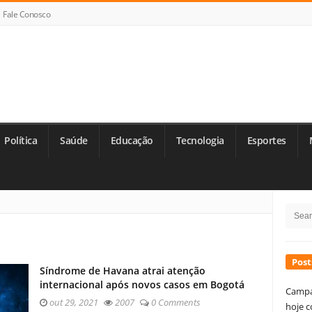
Fale Conosco
Política
Saúde
Educação
Tecnologia
Esportes
Si
Searc
Si
for:
Post
Síndrome de Havana atrai atenção
internacional após novos casos em Bogotá
Campa
out 29, 2021
2007
0 Comments
hoje c