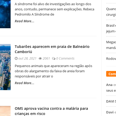
A síndrome foi alvo de investigações ao longo dos
Quando
anos, contudo, permanece sem explicações. Rebeca
Pedromilo A Síndrome de
cirurg
Read More...
Brasil
jejum
Megao
Tubarões aparecem em praia de Balneário
manda
Camboriú
out 28, 2021
2061
0 Comments
Rodovi
Pequenos animais que apareceram na região após
obras do alargamento da faixa de areia foram
Com
responsáveis por atrair o
Read More...
Ana
e
seus 
DAVI
OMS aprova vacina contra a malária para
Davi
crianças em risco