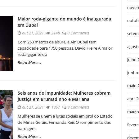
novem
Maior roda-gigante do mundo é inaugurada
outub
em Dubai
out 21, 2021
2148
0 Comments
setem
Com 250 metros de altura, a Ain Dubai tem
agost
capacidade para 1750 pessoas. David Freire A maior
roda-gigante do
julho 
Read More...
junho
maio 
Seis anos de impunidade: Mulheres cobram
abril 
justiça em Brumadinho e Mariana
out 21, 2021
1057
0 Comments
março
Mulheres se unem a lutas sociais em prol do Estado
de Minas Gerais. Fernanda Reis O rompimento das
fevere
barragens
Read More...
dezem