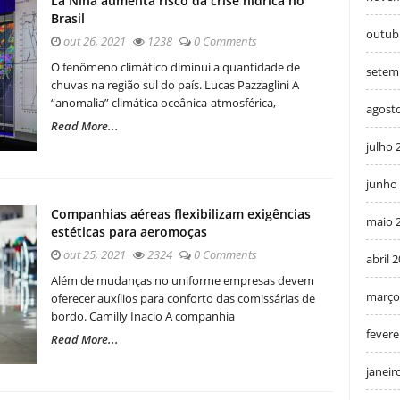
La Niña aumenta risco da crise hídrica no
Brasil
outub
out 26, 2021
1238
0 Comments
O fenômeno climático diminui a quantidade de
setem
chuvas na região sul do país. Lucas Pazzaglini A
“anomalia” climática oceânica-atmosférica,
agost
Read More...
julho 
junho
Companhias aéreas flexibilizam exigências
maio 
estéticas para aeromoças
out 25, 2021
2324
0 Comments
abril 
Além de mudanças no uniforme empresas devem
março
oferecer auxílios para conforto das comissárias de
bordo. Camilly Inacio A companhia
fevere
Read More...
janeir