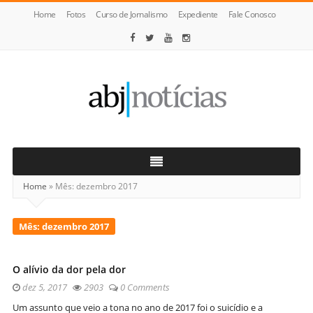
Home
Fotos
Curso de Jornalismo
Expediente
Fale Conosco
ABJ
Notícias
Home
»
Mês:
dezembro 2017
Mês:
dezembro 2017
O alívio da dor pela dor
dez 5, 2017
2903
0 Comments
Um assunto que veio a tona no ano de 2017 foi o suicídio e a