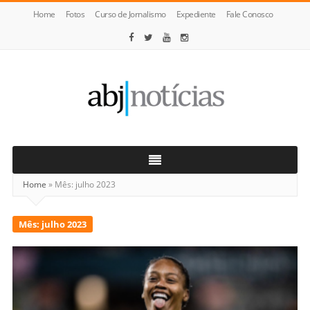
Home
Fotos
Curso de Jornalismo
Expediente
Fale Conosco
ABJ
Notícias
Home
»
Mês:
julho 2023
Mês:
julho 2023