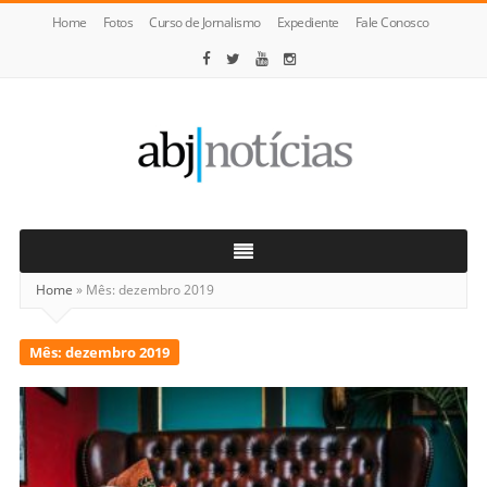
Home
Fotos
Curso de Jornalismo
Expediente
Fale Conosco
ABJ
Notícias
Home
»
Mês:
dezembro 2019
Mês:
dezembro 2019