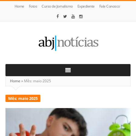
Home
Fotos
Curso de Jornalismo
Expediente
Fale Conosco
ABJ
Notícias
Home
»
Mês:
maio 2025
Mês:
maio 2025