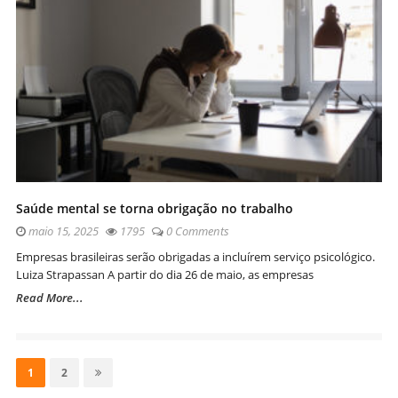
Saúde mental se torna obrigação no trabalho
maio 15, 2025
1795
0 Comments
Empresas brasileiras serão obrigadas a incluírem serviço psicológico.
Luiza Strapassan A partir do dia 26 de maio, as empresas
Read More...
Navegação
por
Page
Page
1
2
posts