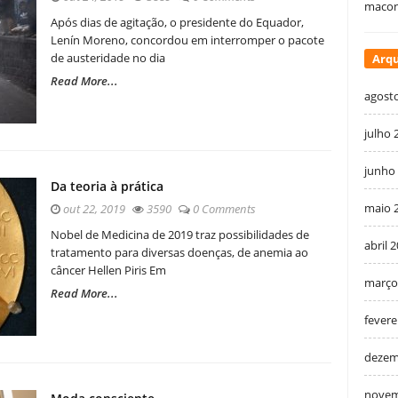
macon
Após dias de agitação, o presidente do Equador,
Lenín Moreno, concordou em interromper o pacote
de austeridade no dia
Arqu
Read More...
agost
julho 
junho
Da teoria à prática
maio 
out 22, 2019
3590
0 Comments
Nobel de Medicina de 2019 traz possibilidades de
abril 
tratamento para diversas doenças, de anemia ao
câncer Hellen Piris Em
março
Read More...
fevere
dezem
novem