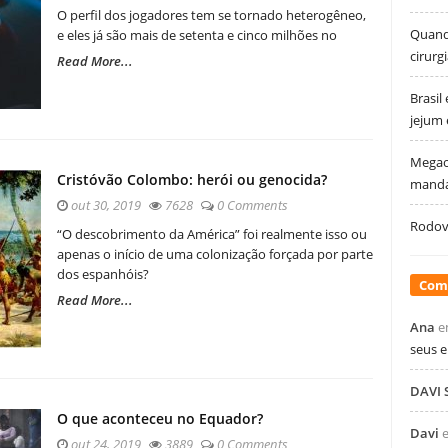
O perfil dos jogadores tem se tornado heterogêneo,
Quando
e eles já são mais de setenta e cinco milhões no
cirurg
Read More...
Brasil
jejum
Megao
Cristóvão Colombo: herói ou genocida?
manda
out 30, 2019
7628
0 Comments
Rodovi
“O descobrimento da América” foi realmente isso ou
apenas o início de uma colonização forçada por parte
dos espanhóis?
Com
Read More...
Ana
e
seus 
DAVI
O que aconteceu no Equador?
Davi
out 24, 2019
3889
0 Comments