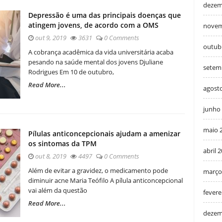
dezem
Depressão é uma das principais doenças que
atingem jovens, de acordo com a OMS
novem
out 9, 2019
3631
0 Comments
outub
A cobrança acadêmica da vida universitária acaba
pesando na saúde mental dos jovens Djuliane
setem
Rodrigues Em 10 de outubro,
Read More...
agost
junho
maio 
Pílulas anticoncepcionais ajudam a amenizar
os sintomas da TPM
abril 
out 8, 2019
4497
0 Comments
Além de evitar a gravidez, o medicamento pode
março
diminuir acne Maria Teófilo A pílula anticoncepcional
vai além da questão
fevere
Read More...
dezem