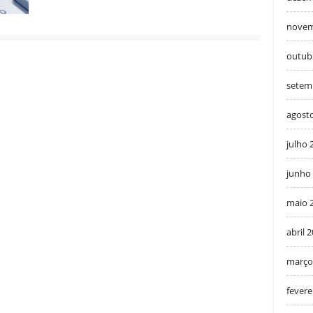
novem
outub
setem
agost
julho 
junho
maio 
abril 
março
fevere