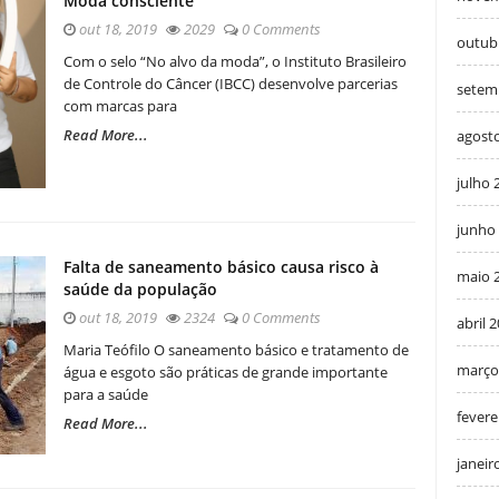
Moda consciente
out 18, 2019
2029
0 Comments
outub
Com o selo “No alvo da moda”, o Instituto Brasileiro
de Controle do Câncer (IBCC) desenvolve parcerias
setem
com marcas para
Read More...
agost
julho 
junho
Falta de saneamento básico causa risco à
maio 
saúde da população
out 18, 2019
2324
0 Comments
abril 
Maria Teófilo O saneamento básico e tratamento de
março
água e esgoto são práticas de grande importante
para a saúde
fevere
Read More...
janeir