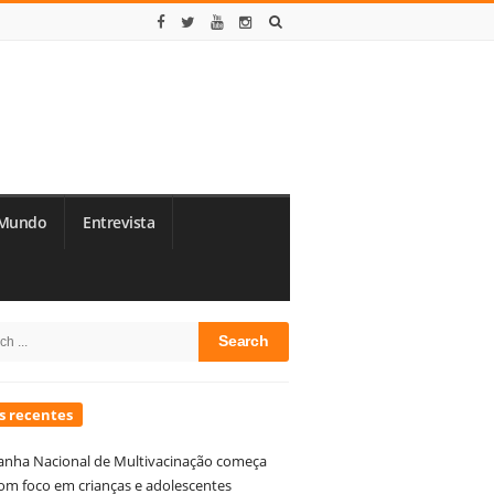
Mundo
Entrevista
te
h
debar
s recentes
nha Nacional de Multivacinação começa
om foco em crianças e adolescentes