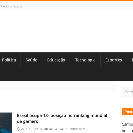
Fale Conosco
Política
Saúde
Educação
Tecnologia
Esportes
Si
Searc
Si
for:
Post
Brasil ocupa 13ª posição no ranking mundial
de gamers
Campa
out 31, 2019
4024
0 Comments
hoje c