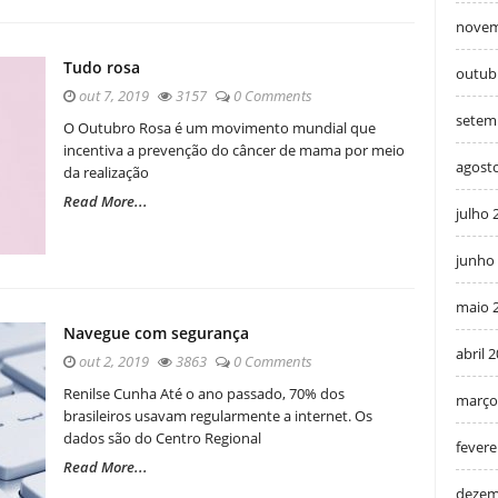
novem
Tudo rosa
outub
out 7, 2019
3157
0 Comments
setem
O Outubro Rosa é um movimento mundial que
incentiva a prevenção do câncer de mama por meio
agost
da realização
Read More...
julho 
junho
maio 
Navegue com segurança
abril 
out 2, 2019
3863
0 Comments
Renilse Cunha Até o ano passado, 70% dos
março
brasileiros usavam regularmente a internet. Os
dados são do Centro Regional
fevere
Read More...
dezem