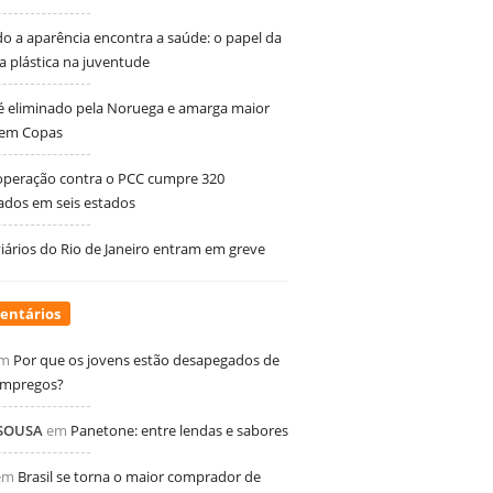
 a aparência encontra a saúde: o papel da
ia plástica na juventude
 é eliminado pela Noruega e amarga maior
 em Copas
peração contra o PCC cumpre 320
dos em seis estados
ários do Rio de Janeiro entram em greve
entários
m
Por que os jovens estão desapegados de
empregos?
 SOUSA
em
Panetone: entre lendas e sabores
em
Brasil se torna o maior comprador de