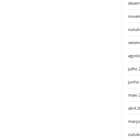
dezem
novem
outub
setem
agost
julho 
junho
maio 
abril 
março
outub