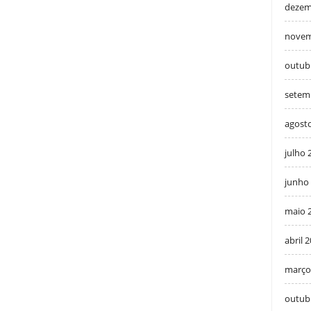
dezem
novem
outub
setem
agost
julho 
junho
maio 
abril 
março
outub