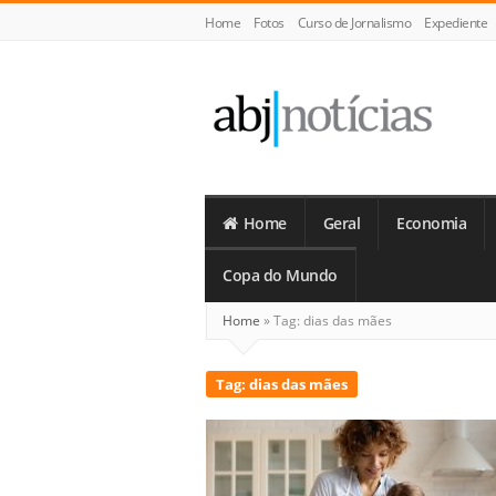
Home
Fotos
Curso de Jornalismo
Expediente
ABJ
Notícias
Home
Geral
Economia
Copa do Mundo
Home
»
Tag:
dias das mães
Tag:
dias das mães