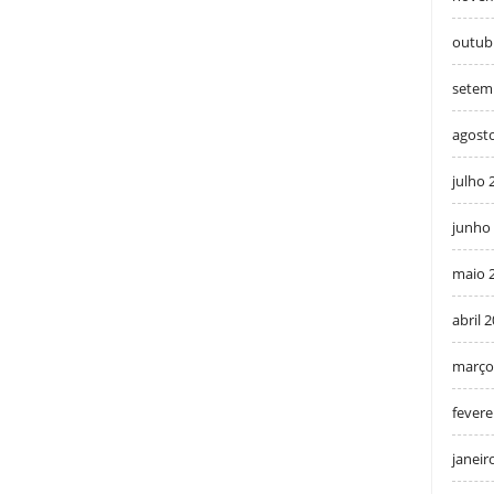
outub
setem
agost
julho 
junho
maio 
abril 
março
fevere
janeir