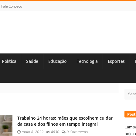
Fale Conosco
Política
Saúde
Educação
Tecnologia
Esportes
Si
Searc
Si
for:
Post
Trabalho 24 horas: mães que escolhem cuidar
da casa e dos filhos em tempo integral
Campa
maio 8, 2022
4630
0 Comments
hoje c