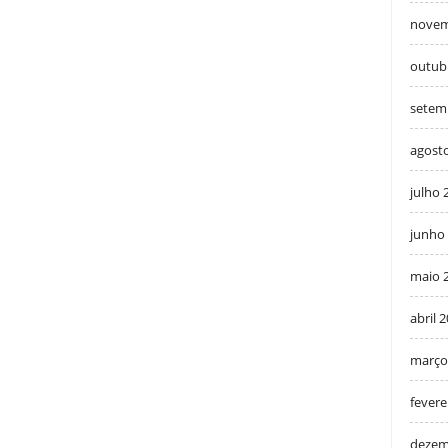
novem
outub
setem
agost
julho 
junho
maio 
abril 
março
fevere
dezem