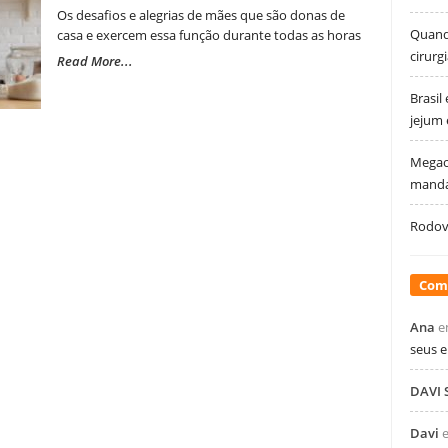
Os desafios e alegrias de mães que são donas de
Quando
casa e exercem essa função durante todas as horas
cirurg
Read More...
Brasil
jejum
Megao
manda
Rodovi
Com
Ana
e
seus 
DAVI
Davi