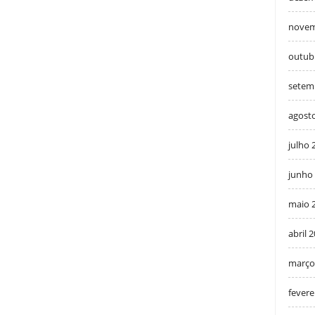
novem
outub
setem
agost
julho 
junho
maio 
abril 
março
fevere