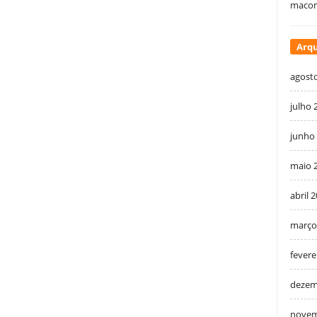
macon
Arqu
agost
julho 
junho
maio 
abril 
março
fevere
dezem
novem