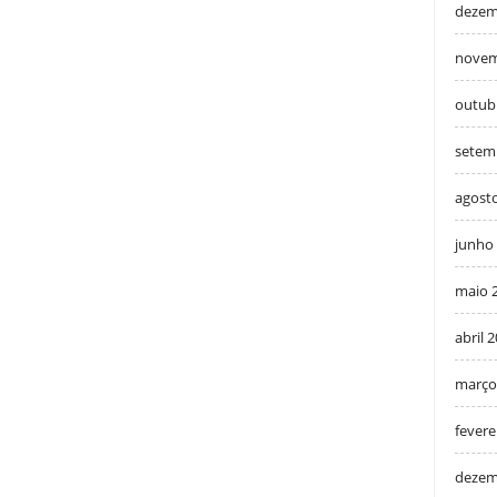
dezem
novem
outub
setem
agost
junho
maio 
abril 
março
fevere
dezem