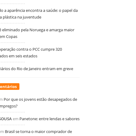
 a aparência encontra a saúde: o papel da
ia plástica na juventude
 é eliminado pela Noruega e amarga maior
 em Copas
peração contra o PCC cumpre 320
dos em seis estados
ários do Rio de Janeiro entram em greve
entários
m
Por que os jovens estão desapegados de
empregos?
 SOUSA
em
Panetone: entre lendas e sabores
em
Brasil se torna o maior comprador de