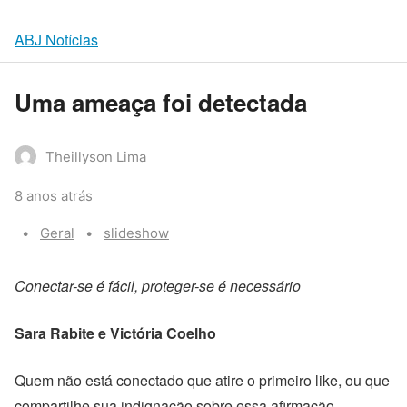
ABJ Notícias
Uma ameaça foi detectada
Theillyson Lima
8 anos atrás
Categories:
Tags:
Geral
slideshow
Conectar-se é fácil, proteger-se é necessário
Sara Rabite e Victória Coelho
Quem não está conectado que atire o primeiro like, ou que
compartilhe sua indignação sobre essa afirmação.