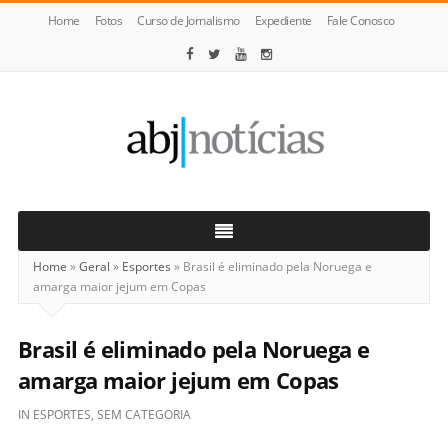
Home
Fotos
Curso de Jornalismo
Expediente
Fale Conosco
ABJ
Notícias
Home
»
Geral
»
Esportes
»
Brasil é eliminado pela Noruega e
amarga maior jejum em Copas
Brasil é eliminado pela Noruega e
amarga maior jejum em Copas
IN
ESPORTES
,
SEM CATEGORIA