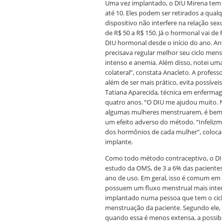
Uma vez implantado, o DIU Mirena tem 
até 10. Eles podem ser retirados a qu
dispositivo não interfere na relação sex
de R$ 50 a R$ 150. Já o hormonal vai de 
DIU hormonal desde o início do ano. Ante
precisava regular melhor seu ciclo men
intenso e anemia. Além disso, notei um
colateral”, constata Anacleto. A profes
além de ser mais prático, evita possív
Tatiana Aparecida, técnica em enfermag
quatro anos. “O DIU me ajudou muito.
algumas mulheres menstruarem, é bem 
um efeito adverso do método. “Infeliz
dos hormônios de cada mulher”, coloca.
implante.
Como todo método contraceptivo, o DI
estudo da OMS, de 3 a 6% das pacient
ano de uso. Em geral, isso é comum em 
possuem um fluxo menstrual mais inten
implantado numa pessoa que tem o cicl
menstruação da paciente. Segundo ele, 
quando essa é menos extensa, a possib