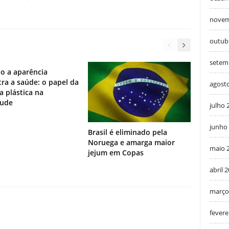
novem
outub
setem
o a aparência
ra a saúde: o papel da
agost
ia plástica na
tude
julho 
junho
Brasil é eliminado pela
Noruega e amarga maior
maio 
jejum em Copas
abril 
março
fevere