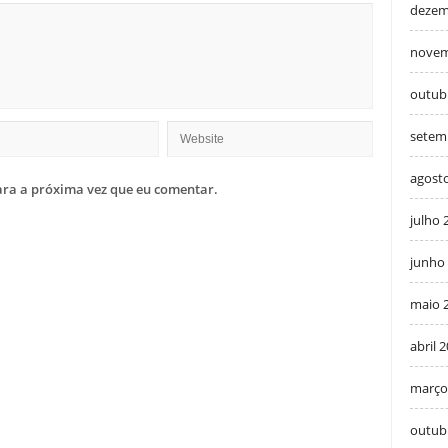
dezem
novem
outub
setem
agost
ra a próxima vez que eu comentar.
julho 
junho
maio 
abril 
março
outub