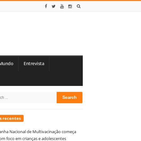
Mundo
Entrevista
te
h
debar
s recentes
nha Nacional de Multivacinação começa
om foco em crianças e adolescentes