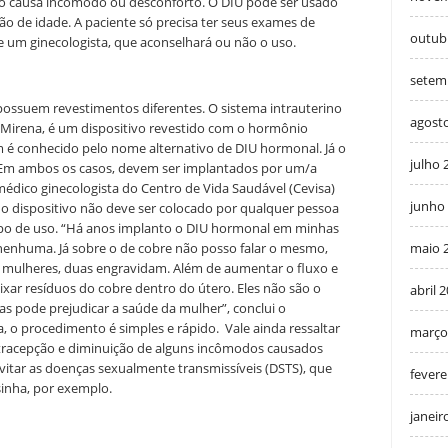
ão causa incômodo ou desconforto. O DIU pode ser usado
o de idade. A paciente só precisa ter seus exames de
outub
e um ginecologista, que aconselhará ou não o uso.
setem
possuem revestimentos diferentes. O sistema intrauterino
agost
Mirena, é um dispositivo revestido com o hormônio
 é conhecido pelo nome alternativo de DIU hormonal. Já o
julho 
Em ambos os casos, devem ser implantados por um/a
médico ginecologista do Centro de Vida Saudável (Cevisa)
junho
 o dispositivo não deve ser colocado por qualquer pessoa
mpo de uso. “Há anos implanto o DIU hormonal em minhas
nenhuma. Já sobre o de cobre não posso falar o mesmo,
maio 
ez mulheres, duas engravidam. Além de aumentar o fluxo e
ixar resíduos do cobre dentro do útero. Eles não são o
abril 
s pode prejudicar a saúde da mulher”, conclui o
, o procedimento é simples e rápido. Vale ainda ressaltar
março
ntracepção e diminuição de alguns incômodos causados
itar as doenças sexualmente transmissíveis (DSTS), que
fevere
inha, por exemplo.
janeir