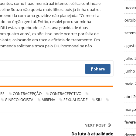
quentes, como fluxo menstrual intenso, cólica contínua e
novem
eline Souza não queria mais filhos, pois já tinha quatro.
rpreendida com uma gravidez não planejada. “Comecei a
outub
odo no órgão genital. Então, resolvi procurar minha
o DIU estava quebrado e já estava grávida de duas
setem
om quatro anos”, expõe. Isso pode ocorrer por falta de
plante, colocando em risco a eficácia do tratamento. Em
agost
ecomenda solicitar a troca pelo DIU hormonal se não
julho 
Share
junho
maio 
RE
CONTRACEPÇÃO
CONTRACEPCTIVO
abril 
GINECOLOGISTA
MIRENA
SEXUALIDADE
SIU
março
fevere
NEXT POST
Da luta à atualidade
dezem