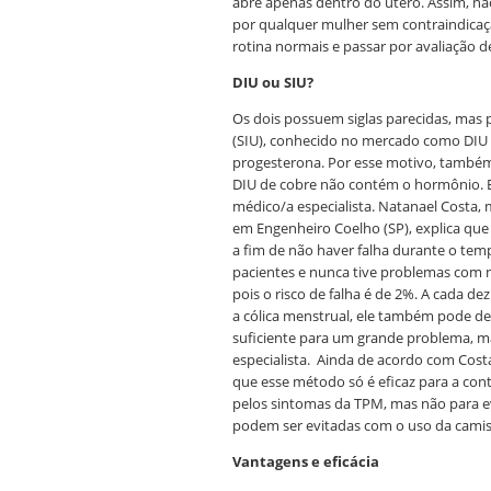
abre apenas dentro do útero. Assim, n
por qualquer mulher sem contraindicaçã
rotina normais e passar por avaliação d
DIU ou SIU?
Os dois possuem siglas parecidas, mas 
(SIU), conhecido no mercado como DIU 
progesterona. Por esse motivo, também
DIU de cobre não contém o hormônio. 
médico/a especialista. Natanael Costa, 
em Engenheiro Coelho (SP), explica que
a fim de não haver falha durante o te
pacientes e nunca tive problemas com 
pois o risco de falha é de 2%. A cada d
a cólica menstrual, ele também pode de
suficiente para um grande problema, ma
especialista. Ainda de acordo com Costa
que esse método só é eficaz para a co
pelos sintomas da TPM, mas não para ev
podem ser evitadas com o uso da camis
Vantagens e eficácia