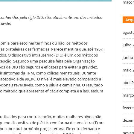
macon
 conhecidos pela sigla DIU, são, atualmente, um dos métodos
Arqu
ravidez
agost
omia para escolher ter filhos ou não, os métodos
julho 
as prateleiras das farmácias. Parece mentira que, até 1957,
dos. O dispositivo intrauterino (DIU) é um dos métodos
junho
acepção. Segundo uma pesquisa feita pela Organização
os de DIU são seguros e eficazes para evitar a gravidez,
maio 
uir sintomas da TPM, como cólicas menstruais. Durante
raceptivo é de 99,3%. O nível é mais elevado comparado a
abril 
onais reversíveis, como a pílula e camisinha. O resultado
o método que apresenta eficácia completa é a laqueadura
março
fevere
 utilizados para contracepção, muitas mulheres ainda não
dezem
ueno dispositivo de plástico em forma de uma letra (T) ou
or cobre ou hormônio progesterona. Ele entra fechado e
novem