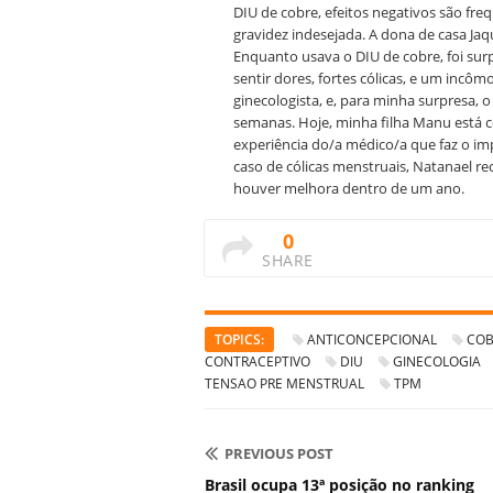
DIU de cobre, efeitos negativos são fre
gravidez indesejada. A dona de casa Jaqu
Enquanto usava o DIU de cobre, foi su
sentir dores, fortes cólicas, e um incôm
ginecologista, e, para minha surpresa, 
semanas. Hoje, minha filha Manu está c
experiência do/a médico/a que faz o im
caso de cólicas menstruais, Natanael r
houver melhora dentro de um ano.
0
SHARE
TOPICS:
ANTICONCEPCIONAL
COB
CONTRACEPTIVO
DIU
GINECOLOGIA
TENSAO PRE MENSTRUAL
TPM
PREVIOUS POST
Brasil ocupa 13ª posição no ranking