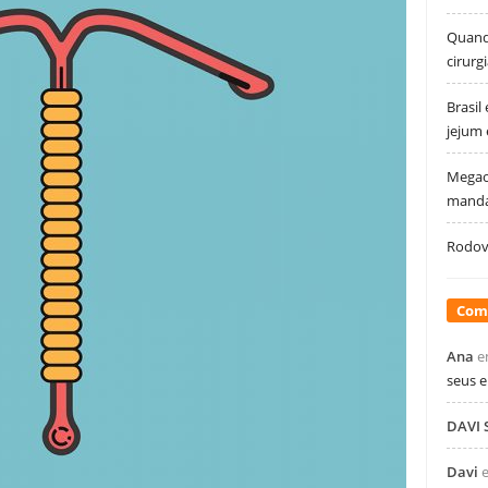
Quando
cirurg
Brasil
jejum
Megao
manda
Rodovi
Com
Ana
e
seus 
DAVI
Davi