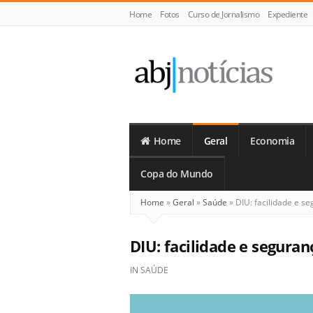
Home
Fotos
Curso de Jornalismo
Expediente
ABJ
Notícias
Home
Geral
Economia
Copa do Mundo
Home
»
Geral
»
Saúde
»
DIU: facilidade e s
DIU: facilidade e segura
IN
SAÚDE