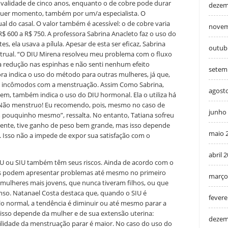
validade de cinco anos, enquanto o de cobre pode durar
dezem
alquer momento, também por um/a especialista. O
ual do casal. O valor também é acessível: o de cobre varia
novem
R$ 600 a R$ 750. A professora Sabrina Anacleto faz o uso do
s, ela usava a pílula. Apesar de esta ser eficaz, Sabrina
outub
strual. “O DIU Mirena resolveu meu problema com o fluxo
a redução nas espinhas e não senti nenhum efeito
setem
sora indica o uso do método para outras mulheres, já que,
eis incômodos com a menstruação. Assim Como Sabrina,
agost
em, também indica o uso do DIU hormonal. Ela o utiliza há
 Não menstruo! Eu recomendo, pois, mesmo no caso de
junho
pouquinho mesmo”, ressalta. No entanto, Tatiana sofreu
mente, tive ganho de peso bem grande, mas isso depende
maio 
 Isso não a impede de expor sua satisfação com o
abril 
U ou SIU também têm seus riscos. Ainda de acordo com o
es podem apresentar problemas até mesmo no primeiro
março
mulheres mais jovens, que nunca tiveram filhos, ou que
so. Natanael Costa destaca que, quando o SIU é
fevere
o normal, a tendência é diminuir ou até mesmo parar a
isso depende da mulher e de sua extensão uterina:
dezem
ilidade da menstruação parar é maior. No caso do uso do