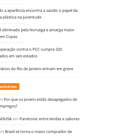
 a aparência encontra a saúde: o papel da
ia plástica na juventude
 é eliminado pela Noruega e amarga maior
 em Copas
peração contra o PCC cumpre 320
dos em seis estados
ários do Rio de Janeiro entram em greve
entários
m
Por que os jovens estão desapegados de
empregos?
 SOUSA
em
Panetone: entre lendas e sabores
em
Brasil se torna o maior comprador de