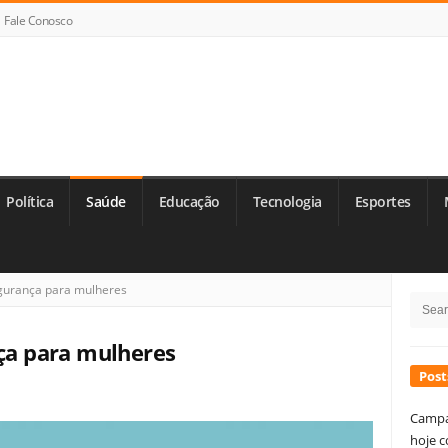
Fale Conosco
Política
Saúde
Educação
Tecnologia
Esportes
Si
egurança para mulheres
Searc
Si
for:
nça para mulheres
Post
Campa
hoje c