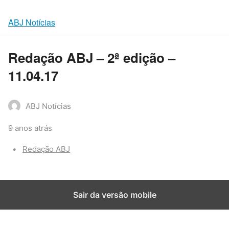
ABJ Notícias
Redação ABJ – 2ª edição –
11.04.17
ABJ Notícias
9 anos atrás
Categories:
Redação ABJ
Sair da versão mobile