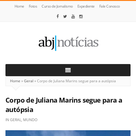
Home
Fotos
Curso de Jornalismo
Expediente
Fale Conosco
ABJ
Notícias
Home
»
Geral
»
Corpo de Juliana Marins segue para a autópsia
Corpo de Juliana Marins segue para a
autópsia
IN
GERAL
,
MUNDO