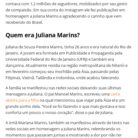
contava com 1,2 milhões de seguidores, mobilizados por seu gesto
de compaixão. Em sua conta do Instagram ele fez publicações em
homenagem a Juliana Marins e agradecendo o carinho que vem
recebendo do Brasil.
Quem era Juliana Marins?
Juliana de Souza Pereira Marins, tinha 26 anos e era natural do Rio de
Janeiro. A jovem era formada em Publicidade e Propaganda pela
Universidade Federal do Rio de Janeiro (UFRJ) e também era
dançarina. Atualmente residia na região metropolitana de Niterói e
em fevereiro começou seu mochilão pela Ásia, passando pelas
Filipinas, Vietnã, Tailândia e Indonésia, onde acabou falecendo.
A família se manifestou nas redes sociais deixando suas últimas
mensagens a Juliana. O pai Manoel Marins, escreveu uma
carta
aberta para a filha
na qual mencionou que viajar pela Ásia era um
grande sonho dela. ‘‘Você se foi fazendo o que mais gostava e isso
conforta um pouco o nosso coração’’, disse o pai de Juliana.
A irmã Mariana Marins, também se manifestou através de texto nas
redes sociais em homenagem a Juliana Marins, relembrando os
momentos que passaram juntas e mostrando a dor por não ter