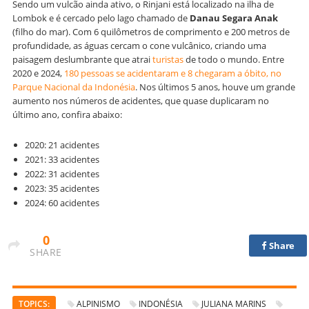
Sendo um vulcão ainda ativo, o Rinjani está localizado na ilha de
Lombok e é cercado pelo lago chamado de
Danau Segara Anak
(filho do mar). Com 6 quilômetros de comprimento e 200 metros de
profundidade, as águas cercam o cone vulcânico, criando uma
paisagem deslumbrante que atrai
turistas
de todo o mundo. Entre
2020 e 2024,
180 pessoas se acidentaram e 8 chegaram a óbito, no
Parque Nacional da Indonésia
. Nos últimos 5 anos, houve um grande
aumento nos números de acidentes, que quase duplicaram no
último ano, confira abaixo:
2020: 21 acidentes
2021: 33 acidentes
2022: 31 acidentes
2023: 35 acidentes
2024: 60 acidentes
0
Share
SHARE
TOPICS:
ALPINISMO
INDONÉSIA
JULIANA MARINS