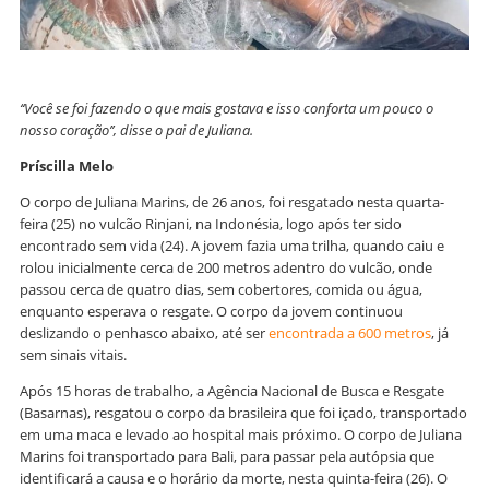
‘‘Você se foi fazendo o que mais gostava e isso conforta um pouco o
nosso coração’’, disse o pai de Juliana.
Príscilla Melo
O corpo de Juliana Marins, de 26 anos, foi resgatado nesta quarta-
feira (25) no vulcão Rinjani, na Indonésia, logo após ter sido
encontrado sem vida (24). A jovem fazia uma trilha, quando caiu e
rolou inicialmente cerca de 200 metros adentro do vulcão, onde
passou cerca de quatro dias, sem cobertores, comida ou água,
enquanto esperava o resgate. O corpo da jovem continuou
deslizando o penhasco abaixo, até ser
encontrada a 600 metros
, já
sem sinais vitais.
Após 15 horas de trabalho, a Agência Nacional de Busca e Resgate
(Basarnas), resgatou o corpo da brasileira que foi içado, transportado
em uma maca e levado ao hospital mais próximo. O corpo de Juliana
Marins foi transportado para Bali, para passar pela autópsia que
identificará a causa e o horário da morte, nesta quinta-feira (26). O