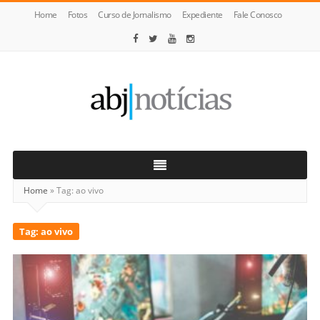
Home
Fotos
Curso de Jornalismo
Expediente
Fale Conosco
ABJ
Notícias
Home
»
Tag:
ao vivo
Tag:
ao vivo