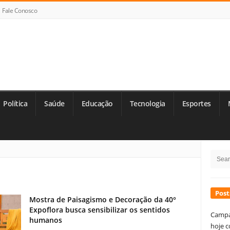
Fale Conosco
Política
Saúde
Educação
Tecnologia
Esportes
Si
Searc
Si
for:
Post
Mostra de Paisagismo e Decoração da 40°
Expoflora busca sensibilizar os sentidos
Campa
humanos
hoje c