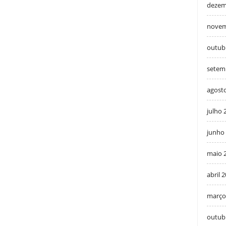
dezem
novem
outub
setem
agost
julho 
junho
maio 
abril 
março
outub