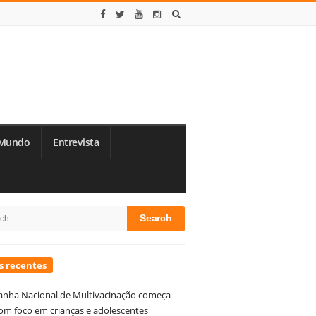
Mundo
Entrevista
te
h
debar
s recentes
nha Nacional de Multivacinação começa
om foco em crianças e adolescentes