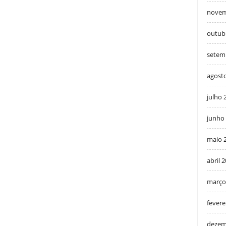
novem
outub
setem
agost
julho 
junho
maio 
abril 
março
fevere
dezem