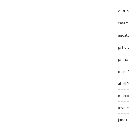
outub
setem
agost
julho 
junho
maio 
abril 
março
fevere
janeir