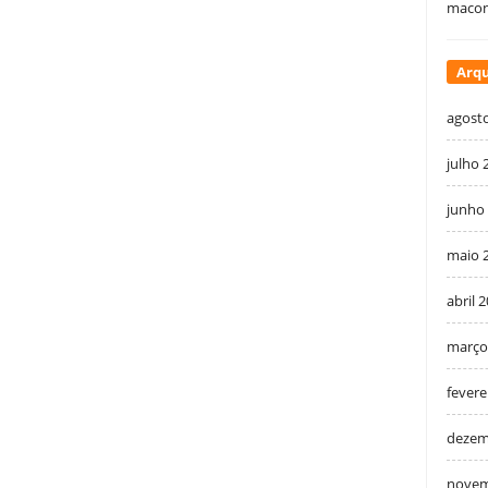
macon
Arqu
agost
julho 
junho
maio 
abril 
março
fevere
dezem
novem