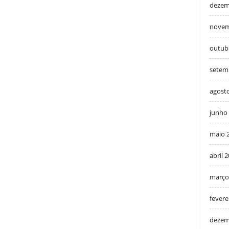
dezem
novem
outub
setem
agost
junho
maio 
abril 
março
fevere
dezem