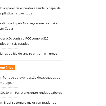
 a aparência encontra a saúde: o papel da
ia plástica na juventude
 é eliminado pela Noruega e amarga maior
 em Copas
peração contra o PCC cumpre 320
dos em seis estados
ários do Rio de Janeiro entram em greve
entários
m
Por que os jovens estão desapegados de
empregos?
 SOUSA
em
Panetone: entre lendas e sabores
em
Brasil se torna o maior comprador de