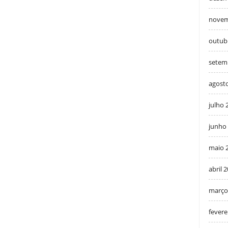
novem
outub
setem
agost
julho 
junho
maio 
abril 
março
fevere