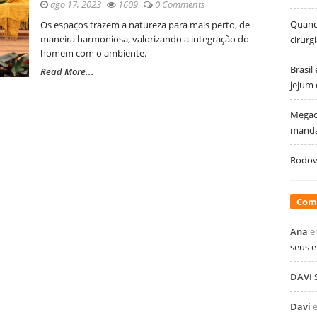
ago 17, 2023
1609
0 Comments
Quando
Os espaços trazem a natureza para mais perto, de
maneira harmoniosa, valorizando a integração do
cirurg
homem com o ambiente.
Brasil
Read More...
jejum
Megao
manda
Rodovi
Com
Ana
e
seus 
DAVI
Davi