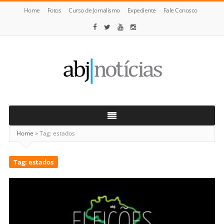
Home
Fotos
Curso de Jornalismo
Expediente
Fale Conosco
ABJ
Notícias
Home
»
Tag:
estados
Tag:
estados