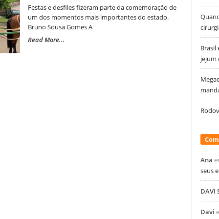
Festas e desfiles fizeram parte da comemoração de
Quando
um dos momentos mais importantes do estado.
Bruno Sousa Gomes A
cirurg
Read More...
Brasil
jejum
Megao
manda
Rodovi
Com
Ana
e
seus 
DAVI
Davi