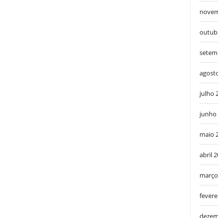
novem
outub
setem
agost
julho 
junho
maio 
abril 
março
fevere
dezem