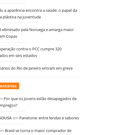
 a aparência encontra a saúde: o papel da
ia plástica na juventude
 é eliminado pela Noruega e amarga maior
 em Copas
peração contra o PCC cumpre 320
dos em seis estados
ários do Rio de Janeiro entram em greve
entários
m
Por que os jovens estão desapegados de
empregos?
 SOUSA
em
Panetone: entre lendas e sabores
em
Brasil se torna o maior comprador de