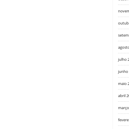
novem
outub
setem
agost
julho 
junho
maio 
abril 
março
fevere