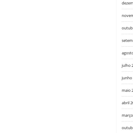
dezem
novem
outub
setem
agost
julho 
junho
maio 
abril 
março
outub