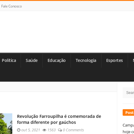
Fale Conosco
Política
Saúde
Educação
Tecnologia
Esportes
Si
Searc
Si
for:
Post
Revolução Farroupilha é comemorada de
forma diferente por gaúchos
Campa
out 5, 2021
1563
0 Comments
hoje c