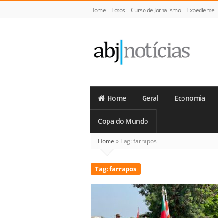
Home
Fotos
Curso de Jornalismo
Expediente
ABJ
Notícias
Home
Geral
Economia
Copa do Mundo
Home
»
Tag:
farrapos
Tag:
farrapos