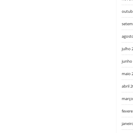
outub
setem
agost
julho 
junho
maio 
abril 
março
fevere
janeir