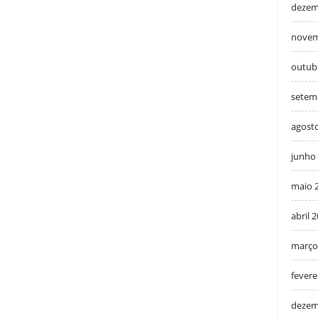
dezem
novem
outub
setem
agost
junho
maio 
abril 
março
fevere
dezem