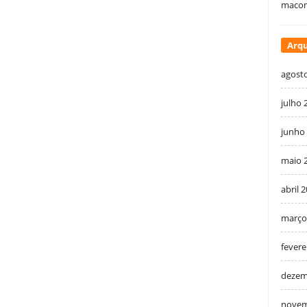
macon
Arqu
agost
julho 
junho
maio 
abril 
março
fevere
dezem
novem