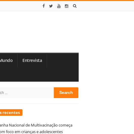
Mundo
Entrevista
te
h
debar
s recentes
nha Nacional de Multivacinação começa
om foco em crianças e adolescentes