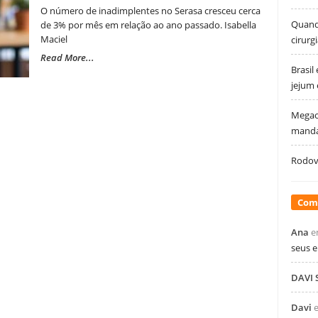
O número de inadimplentes no Serasa cresceu cerca
Quando
de 3% por mês em relação ao ano passado. Isabella
Maciel
cirurg
Read More...
Brasil
jejum
Megao
manda
Rodovi
Com
Ana
e
seus 
DAVI
Davi