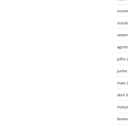
novem
outub
setem
agost
julho 
junho
maio 
abril 
março
fevere