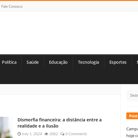
Fale Conosco
Política
Saúde
Educação
Tecnologia
Esportes
Si
Searc
Si
for:
Post
Dismorfia financeira: a distância entre a
realidade e a ilusão
Campa
nov 1, 2024
3062
0 Comments
hoje c