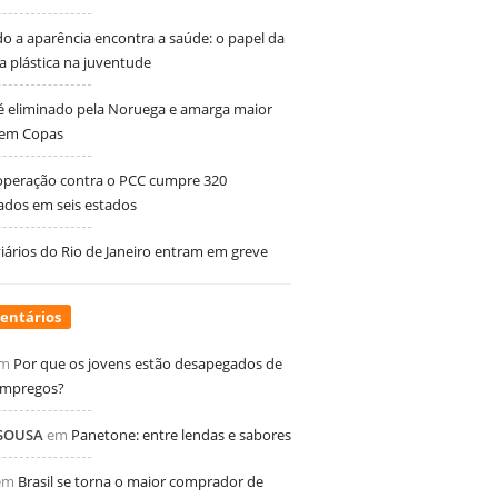
 a aparência encontra a saúde: o papel da
ia plástica na juventude
 é eliminado pela Noruega e amarga maior
 em Copas
peração contra o PCC cumpre 320
dos em seis estados
ários do Rio de Janeiro entram em greve
entários
m
Por que os jovens estão desapegados de
empregos?
 SOUSA
em
Panetone: entre lendas e sabores
em
Brasil se torna o maior comprador de