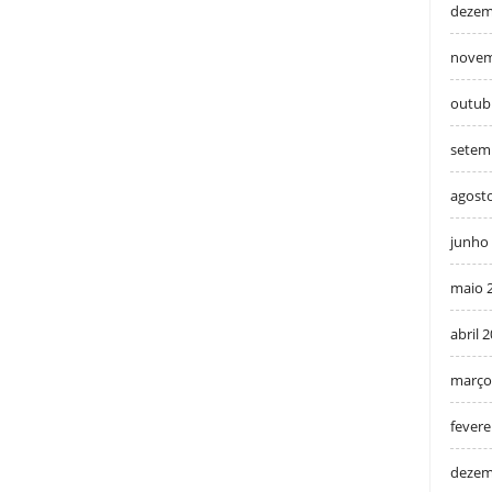
dezem
novem
outub
setem
agost
junho
maio 
abril 
março
fevere
dezem