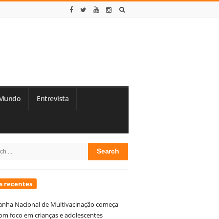
Mundo
Entrevista
te
h
debar
s recentes
nha Nacional de Multivacinação começa
om foco em crianças e adolescentes