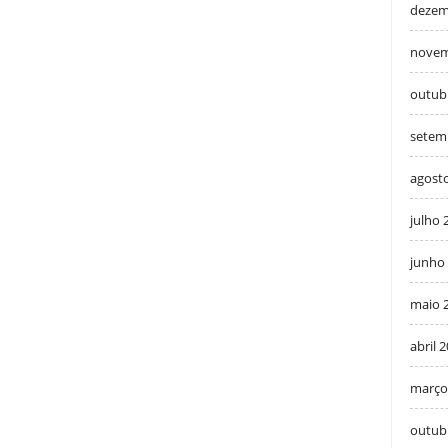
dezem
novem
outub
setem
agost
julho 
junho
maio 
abril 
março
outub