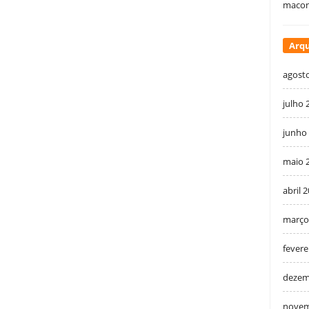
macon
Arqu
agost
julho 
junho
maio 
abril 
março
fevere
dezem
novem