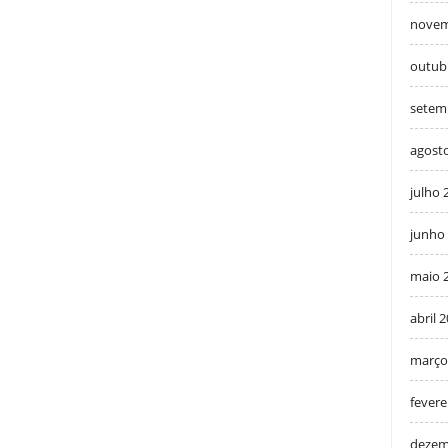
novem
outub
setem
agost
julho 
junho
maio 
abril 
março
fevere
dezem