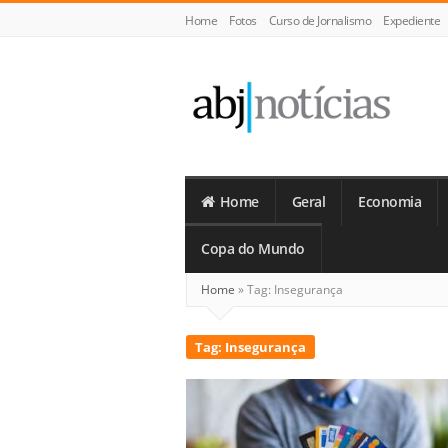
Home
Fotos
Curso de Jornalismo
Expediente
ABJ
Notícias
Home
Geral
Economia
Copa do Mundo
Home
»
Tag:
Insegurança
Tag:
Insegurança