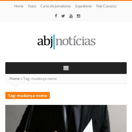
Home
Fotos
Curso de Jornalismo
Expediente
Fale Conosco
ABJ
Notícias
Home
»
Tag:
mudança nome
Tag:
mudança nome