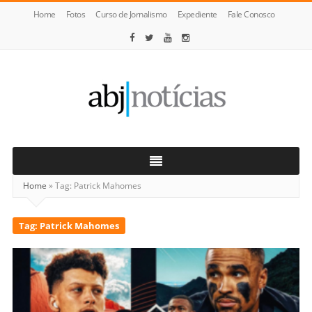
Home
Fotos
Curso de Jornalismo
Expediente
Fale Conosco
ABJ
Notícias
Home
»
Tag:
Patrick Mahomes
Tag:
Patrick Mahomes