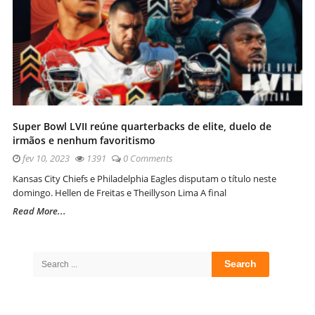
Super Bowl LVII reúne quarterbacks de elite, duelo de
irmãos e nenhum favoritismo
fev 10, 2023
1391
0 Comments
Kansas City Chiefs e Philadelphia Eagles disputam o título neste
domingo. Hellen de Freitas e Theillyson Lima A final
Read More...
Site
Sidebar
Search
for: