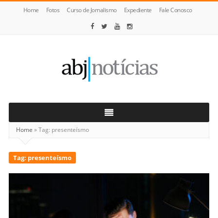
Home
Fotos
Curso de Jornalismo
Expediente
Fale Conosco
ABJ
Notícias
Home
»
Tag:
presenteísmo
Tag:
presenteísmo