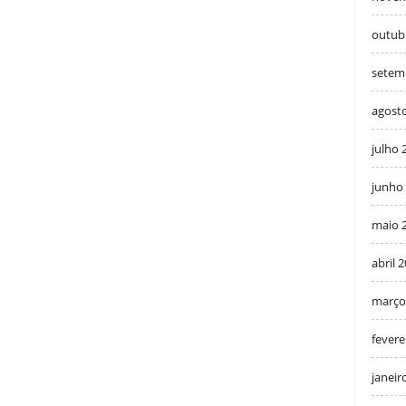
outub
setem
agost
julho 
junho
maio 
abril 
março
fevere
janeir