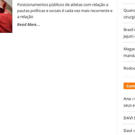
Posicionamentos públicos de atletas com relação a
Quando
pautas políticas e sociais é cada vez mais recorrente e
a relação
cirurg
Read More...
Brasil
jejum
Megao
manda
Rodovi
Com
Ana
e
seus 
DAVI
Davi