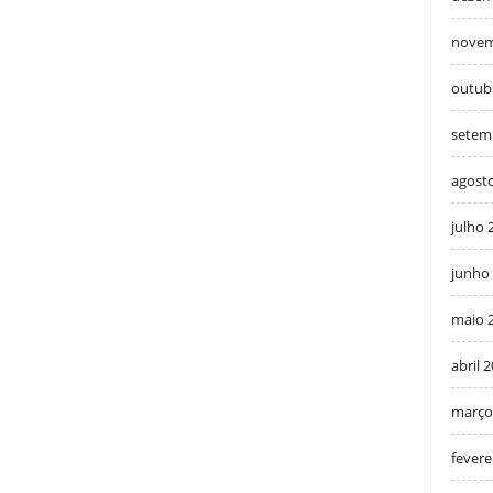
novem
outub
setem
agost
julho 
junho
maio 
abril 
março
fevere