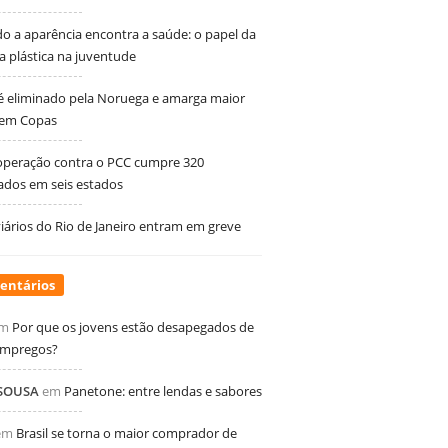
 a aparência encontra a saúde: o papel da
ia plástica na juventude
 é eliminado pela Noruega e amarga maior
 em Copas
peração contra o PCC cumpre 320
dos em seis estados
ários do Rio de Janeiro entram em greve
entários
m
Por que os jovens estão desapegados de
empregos?
 SOUSA
em
Panetone: entre lendas e sabores
em
Brasil se torna o maior comprador de