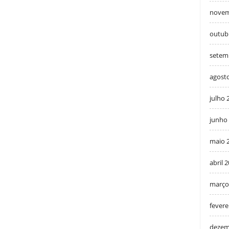
novem
outub
setem
agost
julho 
junho
maio 
abril 
março
fevere
dezem