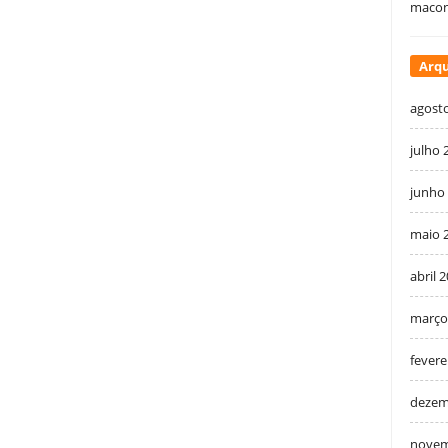
macon
Arqu
agost
julho 
junho
maio 
abril 
março
fevere
dezem
novem