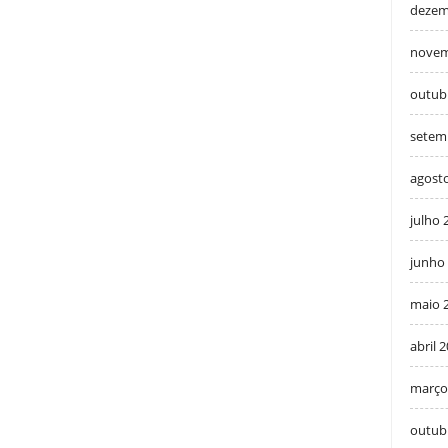
dezem
novem
outub
setem
agost
julho 
junho
maio 
abril 
março
outub