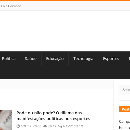
Fale Conosco
Política
Saúde
Educação
Tecnologia
Esportes
Si
Searc
Si
for:
Post
Pode ou não pode? O dilema das
manifestações políticas nos esportes
Campa
out 13, 2022
2073
0 Comments
hoje c