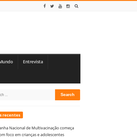
Mundo
Entrevista
te
h
debar
s recentes
nha Nacional de Multivacinação começa
om foco em crianças e adolescentes