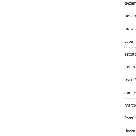
dezem
novem
outub
setem
agost
junho
maio 
abril 
março
fevere
dezem