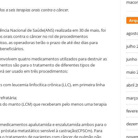
macon
 a seis terapias orais contra o câncer.
Arqu
ência Nacional de Saúde(ANS) realizada em 30 de maio, foi
agost
as orais contra o câncer no rol de procedimentos
sso, as operadoras terão o prazo de até dez dias para
julho 
beneficiários.
 envolvem quatro medicamentos utilizados para destruir as
junho
entos são para o tratamento de diferentes tipos de
erá ser usado em três procedimentos:
maio 
 com leucemia linfocítica crônica (LLC), em primeira linha
abril 
efratária;
março
las do manto (LCM) que receberam pelo menos uma terapia
fevere
dezem
s medicamentos apalutamida e enzalutamida ambos para o
próstata metastático sensível à castração(CPSCm). Para
novem
ara o tratamento de pacientes com câncer de pulmão não