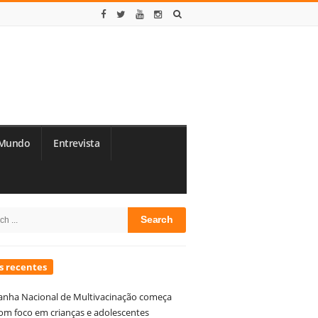
Mundo
Entrevista
te
h
debar
s recentes
nha Nacional de Multivacinação começa
om foco em crianças e adolescentes