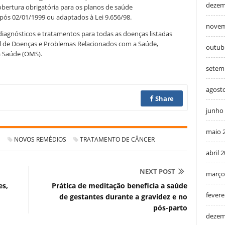
dezem
cobertura obrigatória para os planos de saúde
pós 02/01/1999 ou adaptados à Lei 9.656/98.
novem
iagnósticos e tratamentos para todas as doenças listadas
onal de Doenças e Problemas Relacionados com a Saúde,
outub
a Saúde (OMS).
setem
agost
Share
junho
maio 
S
NOVOS REMÉDIOS
TRATAMENTO DE CÂNCER
abril 
NEXT POST
março
es,
Prática de meditação beneficia a saúde
fevere
de gestantes durante a gravidez e no
pós-parto
dezem