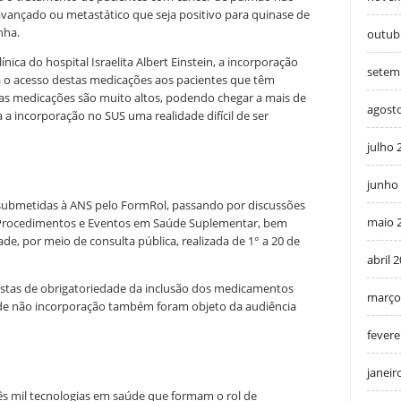
vançado ou metastático que seja positivo para quinase de
nha.
outub
nica do hospital Israelita Albert Einstein, a incorporação
setem
ta o acesso destas medicações aos pacientes que têm
tas medicações são muito altos, podendo chegar a mais de
agost
 a incorporação no SUS uma realidade difícil de ser
julho 
junho
submetidas à ANS pelo FormRol, passando por discussões
maio 
 Procedimentos e Eventos em Saúde Suplementar, bem
e, por meio de consulta pública, realizada de 1° a 20 de
abril 
ostas de obrigatoriedade da inclusão dos medicamentos
março
de não incorporação também foram objeto da audiência
fevere
janeir
rês mil tecnologias em saúde que formam o rol de