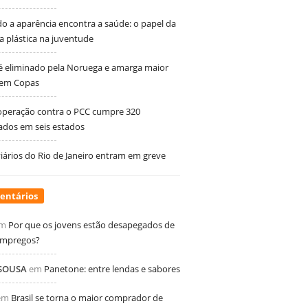
 a aparência encontra a saúde: o papel da
ia plástica na juventude
 é eliminado pela Noruega e amarga maior
 em Copas
peração contra o PCC cumpre 320
dos em seis estados
ários do Rio de Janeiro entram em greve
entários
m
Por que os jovens estão desapegados de
empregos?
 SOUSA
em
Panetone: entre lendas e sabores
em
Brasil se torna o maior comprador de