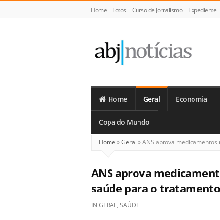
Home
Fotos
Curso de Jornalismo
Expediente
ABJ
Notícias
Home
Geral
Economia
Copa do Mundo
Home
»
Geral
»
ANS aprova medicamentos no 
ANS aprova medicamentos
saúde para o tratamento
IN
GERAL
,
SAÚDE