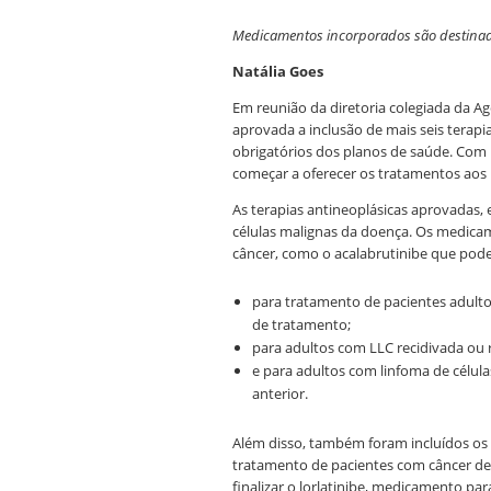
Medicamentos incorporados são destinados
Natália Goes
Em reunião da diretoria colegiada da Ag
aprovada a inclusão de mais seis terapi
obrigatórios dos planos de saúde. Com i
começar a oferecer os tratamentos aos 
As terapias antineoplásicas aprovadas,
células malignas da doença. Os medicam
câncer, como o acalabrutinibe que pod
para tratamento de pacientes adultos
de tratamento;
para adultos com LLC recidivada ou r
e para adultos com linfoma de célu
anterior.
Além disso, também foram incluídos o
tratamento de pacientes com câncer de 
finalizar o lorlatinibe, medicamento p