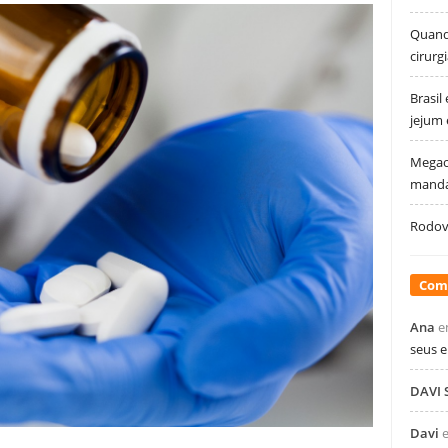
Quando
cirurg
Brasil
jejum
Megao
manda
Rodovi
Com
Ana
e
seus 
DAVI
Davi