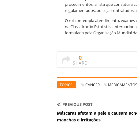
procedimentos, a lista que constitui a 
regulamentados, ou seja, contratados a
O rol contempla atendimento, exames d
na Classificação Estatística Internaci
formulada pela Organização Mundial d
0
SHARE
TOPICS:
CANCER
MEDICAMENTO
PREVIOUS POST
Máscaras afetam a pele e causam acn
manchas e irritações