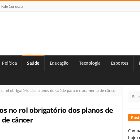
Fale Conosco
Política
Saúde
Educação
Tecnologia
Esportes
Si
rol obrigatório dos planos de saúde para o tratamento de câncer
Searc
Si
for:
 no rol obrigatório dos planos de
Post
 de câncer
Campa
hoje c