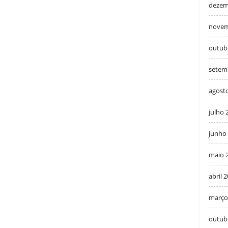
dezem
novem
outub
setem
agost
julho 
junho
maio 
abril 
março
outub