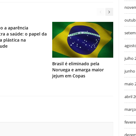
novem
outub
o a aparência
setem
ra a saúde: o papel da
ia plástica na
agost
tude
julho 
Brasil é eliminado pela
Noruega e amarga maior
junho
jejum em Copas
maio 
abril 
março
fevere
dezem