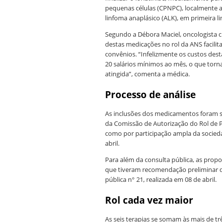
pequenas células (CPNPC), localmente a
linfoma anaplásico (ALK), em primeira li
Segundo a Débora Maciel, oncologista clí
destas medicações no rol da ANS facili
convênios. “Infelizmente os custos des
20 salários mínimos ao mês, o que torna
atingida”, comenta a médica.
Processo de análise
As inclusões dos medicamentos foram 
da Comissão de Autorização do Rol de
como por participação ampla da sociedad
abril.
Para além da consulta pública, as prop
que tiveram recomendação preliminar 
pública n° 21, realizada em 08 de abril.
Rol cada vez maior
As seis terapias se somam às mais de t