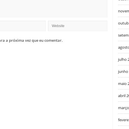
novem
outub
setem
ra a próxima vez que eu comentar.
agost
julho 
junho
maio 
abril 
março
fevere