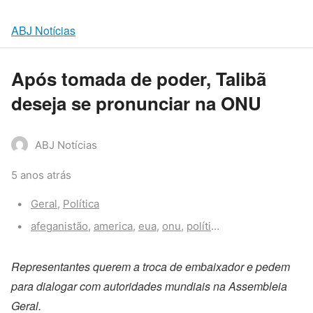
ABJ Notícias
Após tomada de poder, Talibã
deseja se pronunciar na ONU
ABJ Notícias
5 anos atrás
Categories:
Geral
,
Política
Tags:
afeganistão
,
america
,
eua
,
onu
,
política
,
talibã
Representantes querem a troca de embaixador e pedem
para dialogar com autoridades mundiais na Assembleia
Geral.