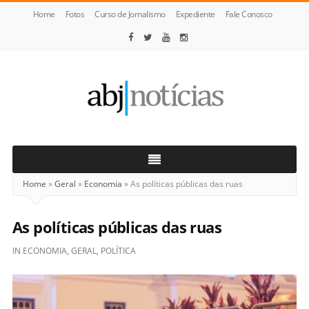
Home
Fotos
Curso de Jornalismo
Expediente
Fale Conosco
ABJ
Notícias
Home
»
Geral
»
Economia
»
As políticas públicas das ruas
As políticas públicas das ruas
IN
ECONOMIA
,
GERAL
,
POLÍTICA