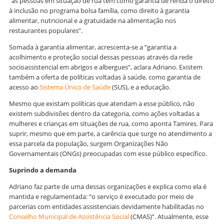
“as pessoas em situação de rua têm como garantia de renda o direito
à inclusão no programa bolsa família, como direito à garantia
alimentar, nutricional e a gratuidade na alimentação nos
restaurantes populares”.
Somada à garantia alimentar, acrescenta-se a “garantia a
acolhimento e proteção social dessas pessoas através da rede
socioassistencial em abrigos e albergues”, aclara Adriano. Existem
também a oferta de políticas voltadas à saúde, como garantia de
acesso ao
Sistema Único de Saúde
(SUS), e a educação.
Mesmo que existam políticas que atendam a esse público, não
existem subdivisões dentro da categoria, como ações voltadas a
mulheres e crianças em situações de rua, como aponta Tamires. Para
suprir, mesmo que em parte, a carência que surge no atendimento a
essa parcela da população, surgem Organizações Não
Governamentais (ONGs) preocupadas com esse público específico.
Suprindo a demanda
Adriano faz parte de uma dessas organizações e explica como ela é
mantida e regulamentada: “o serviço é executado por meio de
parcerias com entidades assistenciais devidamente habilitadas no
Conselho Municipal de Assistência Social
(CMAS)”. Atualmente, esse