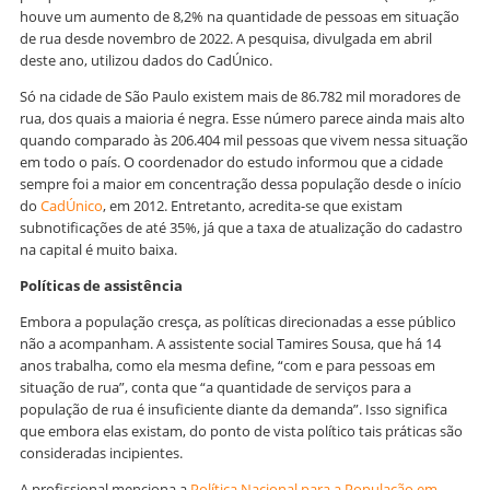
houve um aumento de 8,2% na quantidade de pessoas em situação
de rua desde novembro de 2022. A pesquisa, divulgada em abril
deste ano, utilizou dados do CadÚnico.
Só na cidade de São Paulo existem mais de 86.782 mil moradores de
rua, dos quais a maioria é negra. Esse número parece ainda mais alto
quando comparado às 206.404 mil pessoas que vivem nessa situação
em todo o país. O coordenador do estudo informou que a cidade
sempre foi a maior em concentração dessa população desde o início
do
CadÚnico
, em 2012. Entretanto, acredita-se que existam
subnotificações de até 35%, já que a taxa de atualização do cadastro
na capital é muito baixa.
Políticas de assistência
Embora a população cresça, as políticas direcionadas a esse público
não a acompanham. A assistente social Tamires Sousa, que há 14
anos trabalha, como ela mesma define, “com e para pessoas em
situação de rua”, conta que “a quantidade de serviços para a
população de rua é insuficiente diante da demanda”. Isso significa
que embora elas existam, do ponto de vista político tais práticas são
consideradas incipientes.
A profissional menciona a
Política Nacional para a População em