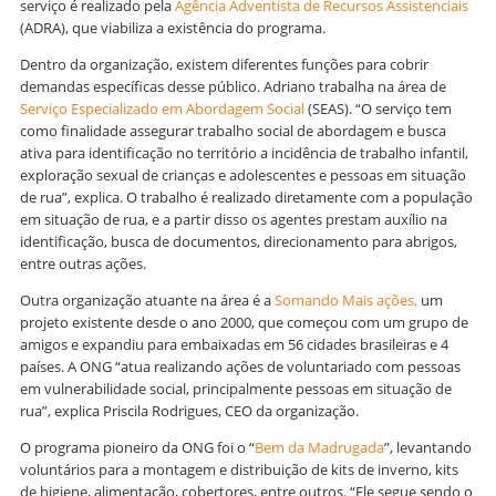
serviço é realizado pela
Agência Adventista de Recursos Assistenciais
(ADRA), que viabiliza a existência do programa.
Dentro da organização, existem diferentes funções para cobrir
demandas específicas desse público. Adriano trabalha na área de
Serviço Especializado em Abordagem Social
(SEAS). “O serviço tem
como finalidade assegurar trabalho social de abordagem e busca
ativa para identificação no território a incidência de trabalho infantil,
exploração sexual de crianças e adolescentes e pessoas em situação
de rua”, explica. O trabalho é realizado diretamente com a população
em situação de rua, e a partir disso os agentes prestam auxílio na
identificação, busca de documentos, direcionamento para abrigos,
entre outras ações.
Outra organização atuante na área é a
Somando Mais ações,
um
projeto existente desde o ano 2000, que começou com um grupo de
amigos e expandiu para embaixadas em 56 cidades brasileiras e 4
países. A ONG “atua realizando ações de voluntariado com pessoas
em vulnerabilidade social, principalmente pessoas em situação de
rua”, explica Priscila Rodrigues, CEO da organização.
O programa pioneiro da ONG foi o “
Bem da Madrugada
”, levantando
voluntários para a montagem e distribuição de kits de inverno, kits
de higiene, alimentação, cobertores, entre outros. “Ele segue sendo o