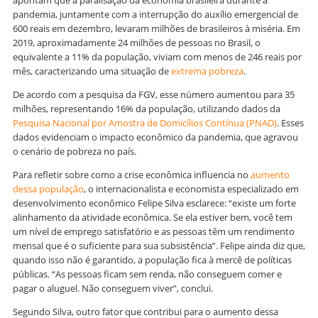
apontam que a paralisação da economia brasileira durante a
pandemia, juntamente com a interrupção do auxílio emergencial de
600 reais em dezembro, levaram milhões de brasileiros à miséria. Em
2019, aproximadamente 24 milhões de pessoas no Brasil, o
equivalente a 11% da população, viviam com menos de 246 reais por
mês, caracterizando uma situação de
extrema pobreza
.
De acordo com a pesquisa da FGV, esse número aumentou para 35
milhões, representando 16% da população, utilizando dados da
Pesquisa Nacional por Amostra de Domicílios Contínua (PNAD)
. Esses
dados evidenciam o impacto econômico da pandemia, que agravou
o cenário de pobreza no país.
Para refletir sobre como a crise econômica influencia no
aumento
dessa população
, o internacionalista e economista especializado em
desenvolvimento econômico Felipe Silva esclarece: “existe um forte
alinhamento da atividade econômica. Se ela estiver bem, você tem
um nível de emprego satisfatório e as pessoas têm um rendimento
mensal que é o suficiente para sua subsistência”. Felipe ainda diz que,
quando isso não é garantido, a população fica à mercê de políticas
públicas. “As pessoas ficam sem renda, não conseguem comer e
pagar o aluguel. Não conseguem viver”, conclui.
Segundo Silva, outro fator que contribui para o aumento dessa