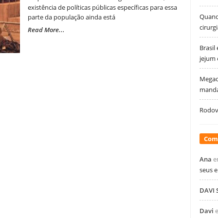
existência de políticas públicas específicas para essa
Quando
parte da população ainda está
cirurg
Read More...
Brasil
jejum
Megao
manda
Rodovi
Com
Ana
e
seus 
DAVI
Davi