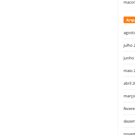
macon
Arqu
agost
julho 
junho
maio 
abril 
março
fevere
dezem
novem