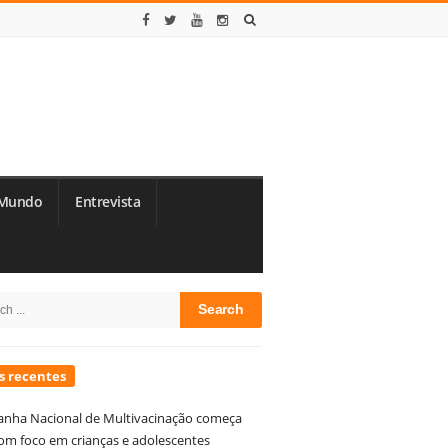
Mundo
Entrevista
te
h
debar
s recentes
nha Nacional de Multivacinação começa
om foco em crianças e adolescentes