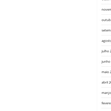
novem
outub
setem
agost
julho 
junho
maio 
abril 
março
fevere