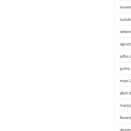
novem
outub
setem
agost
julho 
junho
maio 
abril 
março
fevere
dezem