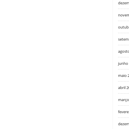
dezem
novem
outub
setem
agost
junho
maio 
abril 
março
fevere
dezem