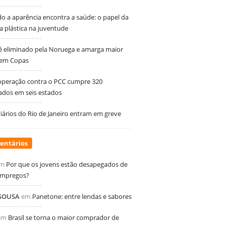
 a aparência encontra a saúde: o papel da
ia plástica na juventude
 é eliminado pela Noruega e amarga maior
 em Copas
peração contra o PCC cumpre 320
dos em seis estados
ários do Rio de Janeiro entram em greve
entários
m
Por que os jovens estão desapegados de
empregos?
 SOUSA
em
Panetone: entre lendas e sabores
em
Brasil se torna o maior comprador de