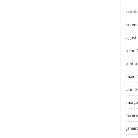
outub
setem
agost
julho 
junho
maio 
abril 
março
fevere
janeir