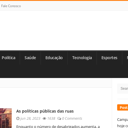
Fale Conosco
Política
Saúde
Educação
Tecnologia
Esportes
Si
Searc
Si
for:
Post
As políticas públicas das ruas
jun 28, 2023
1638
0 Comments
Campa
hoje c
Enquanto o número de desabrigados aumenta, a