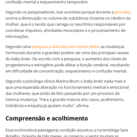
confusão mental e esquecimento temporário.
Segundo os pesquisadores, isso acontece porque durante a
gravidez
,
ocorre a diminuição no volume de substância cinzenta no cérebro da
mulher, que é o tecido que carrega os neurônios responsáveis por
coordenar impulsos, atividades musculares e o processamento de
informações.
Segundo uma
pesquisa publicada pela revista JAMA
, as mudanças
hormonais durante a gravidez podem ser uma das principais causas
do
baby brain
. De acordo com a pesquisa, o aumento dos níveis de
progesterona e estrogênio pode afetar a função cerebral, resultando
em dificuldade de concentração, esquecimento e confusão mental.
Segundo a psicóloga clínica Marina Brum o
baby brain
nada mais é
que uma esperada alteração no funcionamento mental e emocional
das mulheres, que estão de fato passando por um processo de
intensa mudança. “Para a grande maioria dos casos, acolhimento,
tolerância e empatia já ajudam muito”, afirma.
Compreensão e acolhimento
Essa incômoda (e passageira) condição assustou a turismóloga Sara
Botelho. Grávida de três meses, já começou a sentir mudanças.