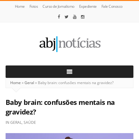
Home
Fotos
Curso de Jornalismo
Expediente
Fale Conosco
ABJ
Notícias
Home
»
Geral
»
Baby brain: confusões mentais na gravidez?
Baby brain: confusões mentais na
gravidez?
IN
GERAL
,
SAÚDE