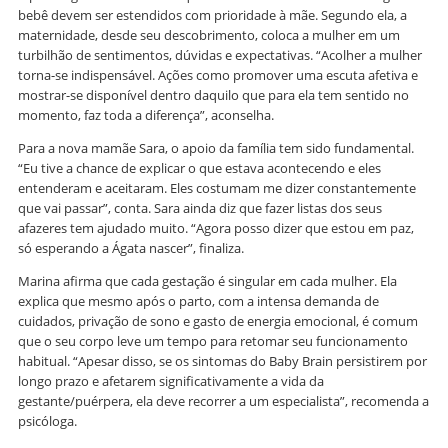
bebê devem ser estendidos com prioridade à mãe. Segundo ela, a
maternidade, desde seu descobrimento, coloca a mulher em um
turbilhão de sentimentos, dúvidas e expectativas. “Acolher a mulher
torna-se indispensável. Ações como promover uma escuta afetiva e
mostrar-se disponível dentro daquilo que para ela tem sentido no
momento, faz toda a diferença”, aconselha.
Para a nova mamãe Sara, o apoio da família tem sido fundamental.
“Eu tive a chance de explicar o que estava acontecendo e eles
entenderam e aceitaram. Eles costumam me dizer constantemente
que vai passar”, conta. Sara ainda diz que fazer listas dos seus
afazeres tem ajudado muito. “Agora posso dizer que estou em paz,
só esperando a Ágata nascer”, finaliza.
Marina afirma que cada gestação é singular em cada mulher. Ela
explica que mesmo após o parto, com a intensa demanda de
cuidados, privação de sono e gasto de energia emocional, é comum
que o seu corpo leve um tempo para retomar seu funcionamento
habitual. “Apesar disso, se os sintomas do Baby Brain persistirem por
longo prazo e afetarem significativamente a vida da
gestante/puérpera, ela deve recorrer a um especialista”, recomenda a
psicóloga.