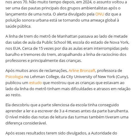
nos anos 70. Não muito tempo depois, em 2024, o assunto voltou a
ser uma das pautas principais dos grupos ambientalistas após o
lançamento de uma nota. O alerta divulgado pela
ONU
diz que a
poluição sonora urbana está se tornando uma ameaça global à
saúde pública.
A linha de trem do metrô de Manhattan passava ao lado de metade
das salas de aula da Public School 98, escola do estado de Nova York,
nos EUA. Cerca de 15 vezes por dia as aulas eram interrompidas pelo
barulho e tremores do trem, atrapalhando a linha de raciocínio dos
professores e principalmente das crianças.
Após muitos anos de reclamações,
Arline Bronzaft
, professora de
Psicologia
no Lehman College, da City University of New York (Cuny),
publicou um
estudo
que mostrou que as crianças que estavam ao
lado da linha do metrô tinham mais dificuldades e atrasos em relação
ao resto.
Ela descobriu que a parte silenciosa da escola tinha conseguido
aprender a ler e a escrever de 3 a 4 meses antes da parte barulhenta.
O nível médio das notas de leitura das turmas também tiveram uma
diferença considerável.
Após esses resultados terem sido divulgados, a Autoridade do