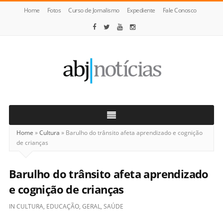
Home
Fotos
Curso de Jornalismo
Expediente
Fale Conosco
ABJ
Notícias
Home
»
Cultura
»
Barulho do trânsito afeta aprendizado e cognição
de crianças
Barulho do trânsito afeta aprendizado
e cognição de crianças
IN
CULTURA
,
EDUCAÇÃO
,
GERAL
,
SAÚDE