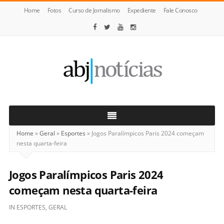
Home
Fotos
Curso de Jornalismo
Expediente
Fale Conosco
ABJ
Notícias
Home
»
Geral
»
Esportes
»
Jogos Paralímpicos Paris 2024 começam
nesta quarta-feira
Jogos Paralímpicos Paris 2024
começam nesta quarta-feira
IN
ESPORTES
,
GERAL