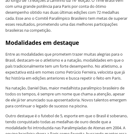
ao longo de 13 edições a caminho da 14ª edição. O Time Brasil vem
com uma grande potência para Paris por conta do ótimo
desempenho obtido nas duas últimas edições com 72 medalhas
cada. Esse ano o Comitê Paralímpico Brasileiro tem metas de superar
esses resultados, prometendo uma das melhores participações
brasileiras na competição.
Modalidades em destaque
Entre as modalidades que prometem trazer muitas alegrias para o
Brasil, destacam-se o atletismo e a natação, modalidades em que o
país tradicionalmente tem um forte desempenho. No atletismo, a
expectativa está em nomes como Petrúcio Ferreira, velocista que já
fez história em edições anteriores e busca repetir o feito em Paris.
Na natação, Daniel Dias, maior medalhista paralímpico brasileiro de
todos os tempos, é sempre um nome que chama a atenção, apesar
de ele já ter anunciado sua aposentadoria. Novos talentos emergem
para continuar o legado de sucesso na piscina.
Outro destaque é o futebol de 5, esporte em que o Brasil é soberano,
tendo conquistado todas as medalhas de ouro desde que a
modalidade foi introduzida nas Paralimpíadas de Atenas em 2004. A
equipe brasileira chega a Paris como favorita, buscando manter essa