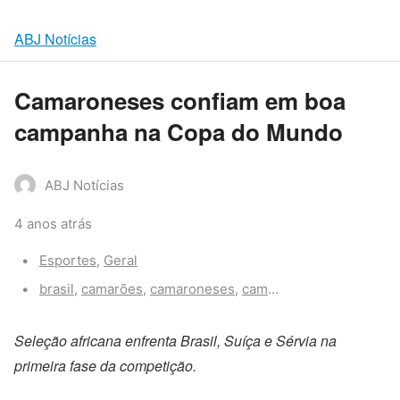
ABJ Notícias
Camaroneses confiam em boa
campanha na Copa do Mundo
ABJ Notícias
4 anos atrás
Categories:
Esportes
,
Geral
Tags:
brasil
,
camarões
,
camaroneses
,
campanha
,
copa do mun
Seleção africana enfrenta Brasil, Suíça e Sérvia na
primeira fase da competição.