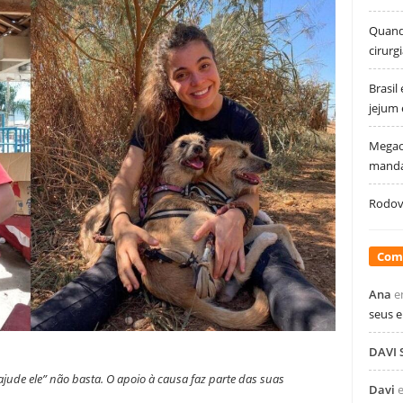
Quando
cirurg
Brasil
jejum
Megao
manda
Rodovi
Com
Ana
e
seus 
DAVI
jude ele” não basta. O apoio à causa faz parte das suas
Davi