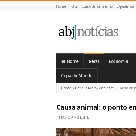
Home
Fotos
Curso de Jornalismo
Expediente
ABJ
Notícias
Home
Geral
Economia
Copa do Mundo
Home
»
Geral
»
Meio Ambiente
»
Causa ani
Causa animal: o ponto 
IN
MEIO AMBIENTE