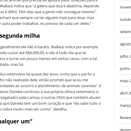
so do animal que precisa de ajuda e pedir doações para a
allace indica que “a galera que doa é aleatória, depende
novem
as é difícil. Têm dias que a gente não consegue mesmo”.
s acham que sempre vai ter alguém mais para doar, mas
outub
 para poder trabalhar, eu preciso de cada um deles.”
setem
a segunda milha
agost
 geralmente ele não é barato. Wallace indica por exemplo
de custar até R$4.000,00, e não é todo dia que se
julho 
tos a lucrar um pouco menos em certos casos, com a tal
sitado, mas há.
junho
ca veterinária há quase dez anos, conta que o pai foi a
onho não realizado dele, então prometi que se eu me
maio 
tividades ao socorro e atendimento de animais carentes”. E
nos Daniela construiu a sua própria clínica veterinária, o
abril 
s resgatados pela Larissa, e outras ONG que também atuam
ura que Daniela tem um bom coração e que “ela sabe tudo o
março
o cobra muito mais em conta”, detalha.
fevere
ualquer um”
dezem