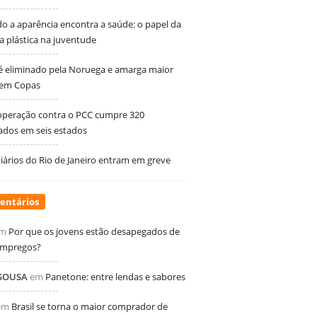
 a aparência encontra a saúde: o papel da
ia plástica na juventude
 é eliminado pela Noruega e amarga maior
 em Copas
peração contra o PCC cumpre 320
dos em seis estados
ários do Rio de Janeiro entram em greve
entários
m
Por que os jovens estão desapegados de
empregos?
 SOUSA
em
Panetone: entre lendas e sabores
em
Brasil se torna o maior comprador de