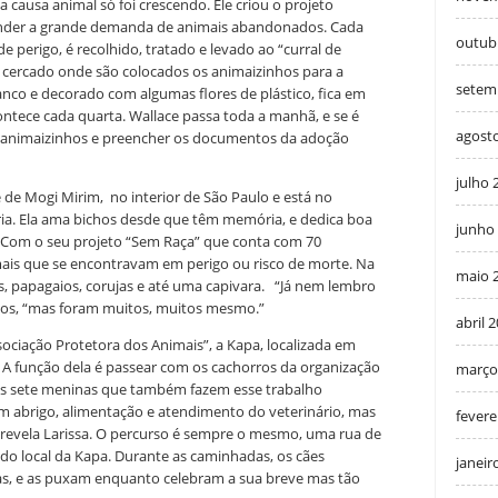
a causa animal só foi crescendo. Ele criou o projeto
nder a grande demanda de animais abandonados. Cada
outub
e perigo, é recolhido, tratado e levado ao “curral de
 cercado onde são colocados os animaizinhos para a
setem
anco e decorado com algumas flores de plástico, fica em
contece cada quarta. Wallace passa toda a manhã, e se é
agost
os animaizinhos e preencher os documentos da adoção
julho 
de Mogi Mirim, no interior de São Paulo e está no
ria. Ela ama bichos desde que têm memória, e dedica boa
junho
s. Com o seu projeto “Sem Raça” que conta com 70
imais que se encontravam em perigo ou risco de morte. Na
maio 
os, papagaios, corujas e até uma capivara. “Já nem lembro
risos, “mas foram muitos, muitos mesmo.”
abril 
ociação Protetora dos Animais”, a Kapa, localizada em
. A função dela é passear com os cachorros da organização
março
ras sete meninas que também fazem esse trabalho
m abrigo, alimentação e atendimento do veterinário, mas
fevere
 revela Larissa. O percurso é sempre o mesmo, uma rua de
do local da Kapa. Durante as caminhadas, os cães
janeir
as, e as puxam enquanto celebram a sua breve mas tão