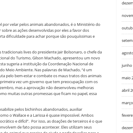
dezem
a
novem
 por velar pelos animais abandonados, é o Ministério do
outub
 sobre as ações desenvolvidas por eles a favor dos
rta dificuldade para achar porque são pouquíssimas e
setem
adicionais lives do presidente Jair Bolsonaro, o chefe da
agost
acional do Turismo, Gilson Machado, apresentou um novo
sta sugeria a instituição da Coordenação Nacional de
junho
o do Meio Ambiente. Nas palavras de Machado, “é um
 luta pelo bem-estar e combate os maus tratos dos animais
maio 
ela primeira vez um governo que tem preocupação com os
dezembro, mas a aprovação não desenvolveu melhoras
abril 
 como muitas outras promessas que ficam no papel, essa
março
onsabilize pelos bichinhos abandonados, auxiliar
fevere
mo o Wallace e a Larissa é quase impossível. Ambos
ático e difícil”. Por isso, as doações de terceiros é o que
volvem de fato possa acontecer. Eles utilizam seus
dezem