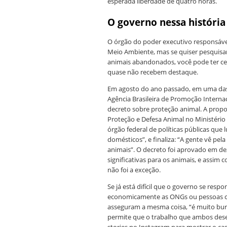
esperada liberdade de quatro horas.
O governo nessa históri
O órgão do poder executivo responsável
Meio Ambiente, mas se quiser pesquisar
animais abandonados, você pode ter ce
quase não recebem destaque.
Em agosto do ano passado, em uma das tr
Agência Brasileira de Promoção Intern
decreto sobre proteção animal. A propo
Proteção e Defesa Animal no Ministéri
órgão federal de políticas públicas que
domésticos”, e finaliza: “A gente vê p
animais”. O decreto foi aprovado em 
significativas para os animais, e assim
não foi a exceção.
Se já está difícil que o governo se resp
economicamente as ONGs ou pessoas co
asseguram a mesma coisa, “é muito burocr
permite que o trabalho que ambos desen