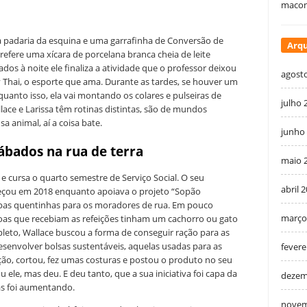
macon
 padaria da esquina e uma garrafinha de Conversão de
Arqu
refere uma xícara de porcelana branca cheia de leite
dos à noite ele finaliza a atividade que o professor deixou
agost
ay Thai, o esporte que ama. Durante as tardes, se houver um
uanto isso, ela vai montando os colares e pulseiras de
julho 
llace e Larissa têm rotinas distintas, são de mundos
a animal, aí a coisa bate.
junho
sábados na rua de terra
maio 
 e cursa o quarto semestre de Serviço Social. O seu
abril 
çou em 2018 enquanto apoiava o projeto “Sopão
sopas quentinhas para os moradores de rua. Em pouco
março
as que recebiam as refeições tinham um cachorro ou gato
pleto, Wallace buscou a forma de conseguir ração para as
esenvolver bolsas sustentáveis, aquelas usadas para as
fevere
ão, cortou, fez umas costuras e postou o produto no seu
ele, mas deu. E deu tanto, que a sua iniciativa foi capa da
dezem
sas foi aumentando.
novem