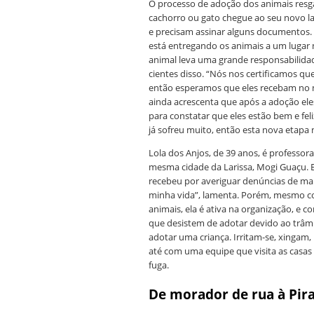
O processo de adoção dos animais resga
cachorro ou gato chegue ao seu novo la
e precisam assinar alguns documentos. L
está entregando os animais a um lugar 
animal leva uma grande responsabilida
cientes disso. “Nós nos certificamos qu
então esperamos que eles recebam no m
ainda acrescenta que após a adoção el
para constatar que eles estão bem e fe
já sofreu muito, então esta nova etapa n
Lola dos Anjos, de 39 anos, é professor
mesma cidade da Larissa, Mogi Guaçu. E
recebeu por averiguar denúncias de ma
minha vida”, lamenta. Porém, mesmo co
animais, ela é ativa na organização, e 
que desistem de adotar devido ao trâmit
adotar uma criança. Irritam-se, xingam
até com uma equipe que visita as casas 
fuga.
De morador de rua à Pir