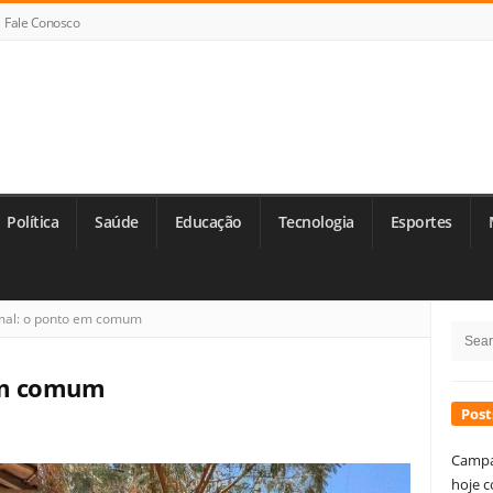
Fale Conosco
Política
Saúde
Educação
Tecnologia
Esportes
Si
mal: o ponto em comum
Searc
Si
for:
em comum
Post
Campa
hoje c