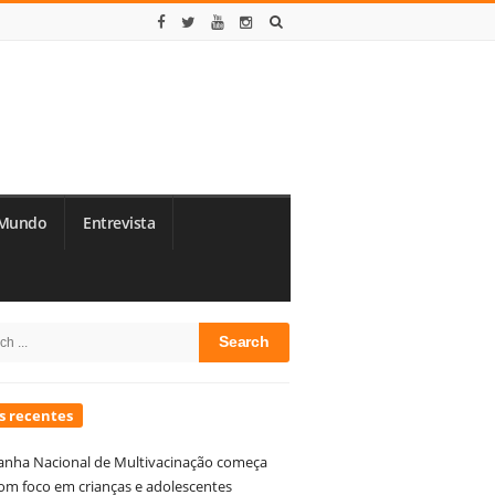
Mundo
Entrevista
te
h
debar
s recentes
nha Nacional de Multivacinação começa
om foco em crianças e adolescentes