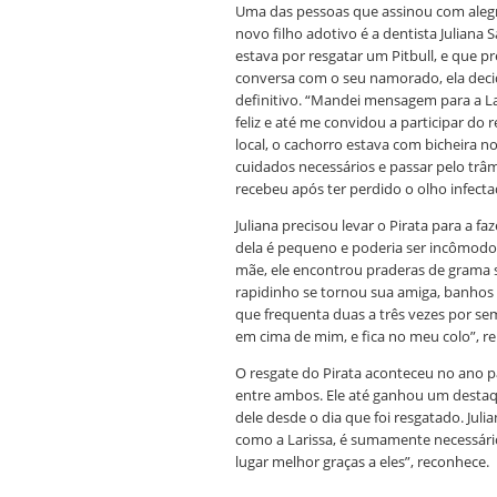
Uma das pessoas que assinou com aleg
novo filho adotivo é a dentista Juliana S
estava por resgatar um Pitbull, e que p
conversa com o seu namorado, ela decid
definitivo. “Mandei mensagem para a Lari
feliz e até me convidou a participar do 
local, o cachorro estava com bicheira 
cuidados necessários e passar pelo trâ
recebeu após ter perdido o olho infecta
Juliana precisou levar o Pirata para a
dela é pequeno e poderia ser incômodo 
mãe, ele encontrou praderas de grama su
rapidinho se tornou sua amiga, banhos d
que frequenta duas a três vezes por sem
em cima de mim, e fica no meu colo”, re
O resgate do Pirata aconteceu no ano 
entre ambos. Ele até ganhou um destaqu
dele desde o dia que foi resgatado. Jul
como a Larissa, é sumamente necessário
lugar melhor graças a eles”, reconhece.