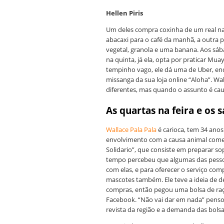
Hellen Piris
Um deles compra coxinha de um real na
abacaxi para o café da manhã, a outra p
vegetal, granola e uma banana. Aos sába
na quinta, já ela, opta por praticar Mu
tempinho vago, ele dá uma de Uber, enq
missanga da sua loja online “Aloha”. Wa
diferentes, mas quando o assunto é caus
As quartas na feira e os 
Wallace Pala Pala
é carioca, tem 34 anos
envolvimento com a causa animal come
Solidario”, que consiste em preparar 
tempo percebeu que algumas das pesso
com elas, e para oferecer o serviço com
mascotes também. Ele teve a ideia de d
compras, então pegou uma bolsa de raç
Facebook. “Não vai dar em nada” pensou 
revista da região e a demanda das bol