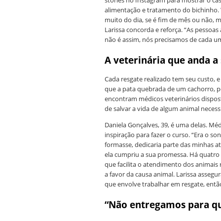
stories no Instagram para mostrar o ca
alimentação e tratamento do bichinho. W
muito do dia, se é fim de mês ou não, m
Larissa concorda e reforça. “As pessoa
não é assim, nós precisamos de cada um
A veterinária que anda 
Cada resgate realizado tem seu custo, e
que a pata quebrada de um cachorro, po
encontram médicos veterinários dispos
de salvar a vida de algum animal neces
Daniela Gonçalves, 39, é uma delas. Médi
inspiração para fazer o curso. “Era o s
formasse, dedicaria parte das minhas a
ela cumpriu a sua promessa. Há quatro a
que facilita o atendimento dos animai
a favor da causa animal. Larissa asseg
que envolve trabalhar em resgate, entã
“Não entregamos para q