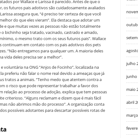
tados por Wallace e Larissa é parecido. Antes de que o
r, os futuros pais adotivos são cuidadosamente avaliados
novem
arissa assegura que, “é preciso ter certeza de que você
melhor do que eles vieram”. Ela destaca que adotar um
outub
de e que muitas vezes as pessoas não estão totalmente
e o bichinho seja tratado, vacinado, castrado e amado,
setem
ínimo, o mesmo trato com os seus futuros pais”. Wallace
es continuam em contato com os pais adotivos dos pets
agost
lizes. “Não entregamos para qualquer um. A maioria deles
a vida deles precisa ser a melhor”.
julho 
a e voluntária na ONG “Anjos de Focinho”, localizada na
la preferiu não falar o nome real devido a ameaças que já
junho
us tratos a animais. “Tenho medo que atentem contra a
m o risco que pode representar trabalhar a favor dos
maio 
com relação ao processo de adoção, explica que tem pessoas
e criterioso. “Alguns reclamam e dizem que é mais fácil
abril 
, mas não abrimos mão do processo”. A organização conta
dos possíveis adotantes para descartar possíveis rotas de
março
fevere
ata