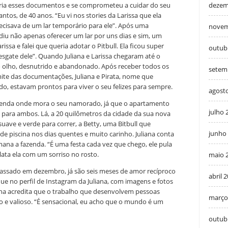
dezem
ria esses documentos e se comprometeu a cuidar do seu
antos, de 40 anos. “Eu vi nos stories da Larissa que ela
recisava de um lar temporário para ele”. Após uma
novem
iu não apenas oferecer um lar por uns dias e sim, um
ssa e falei que queria adotar o Pitbull. Ela ficou super
outub
resgate dele”. Quando Juliana e Larissa chegaram até o
no olho, desnutrido e abandonado. Após receber todos os
setem
mite das documentações, Juliana e Pirata, nome que
do, estavam prontos para viver o seu felizes para sempre.
agost
 fazenda onde mora o seu namorado, já que o apartamento
julho 
para ambos. Lá, a 20 quilômetros da cidade da sua nova
ave e verde para correr, a Betty, uma Bitbull que
junho
e piscina nos dias quentes e muito carinho. Juliana conta
ana a fazenda. “É uma festa cada vez que chego, ele pula
lata ela com um sorriso no rosto.
maio 
passado em dezembro, já são seis meses de amor recíproco
abril 
e no perfil de Instagram da Juliana, com imagens e fotos
iana acredita que o trabalho que desenvolvem pessoas
março
 e valioso. “É sensacional, eu acho que o mundo é um
outub