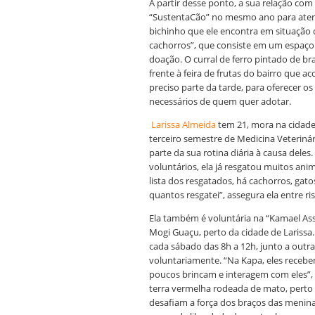
A partir desse ponto, a sua relação com 
“SustentaCão” no mesmo ano para ate
bichinho que ele encontra em situação d
cachorros”, que consiste em um espaço
doação. O curral de ferro pintado de br
frente à feira de frutas do bairro que a
preciso parte da tarde, para oferecer 
necessários de quem quer adotar.
Larissa Almeida
tem 21, mora na cidade 
terceiro semestre de Medicina Veteriná
parte da sua rotina diária à causa dele
voluntários, ela já resgatou muitos an
lista dos resgatados, há cachorros, gat
quantos resgatei”, assegura ela entre 
Ela também é voluntária na “Kamael Ass
Mogi Guaçu, perto da cidade de Larissa
cada sábado das 8h a 12h, junto a out
voluntariamente. “Na Kapa, eles recebe
poucos brincam e interagem com eles”,
terra vermelha rodeada de mato, perto 
desafiam a força dos braços das menin