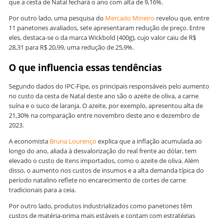
que a cesta de Natal fechará o ano com alta de 9,16%.
Por outro lado, uma pesquisa do
Mercado Mineiro
revelou que, entre
11 panetones avaliados, sete apresentaram redução de preço. Entre
eles, destaca-se o da marca Wickbold (400g), cujo valor caiu de R$
28,31 para R$ 20,99, uma redução de 25,9%.
O que influencia essas tendências
Segundo dados do IPC-Fipe, os principais responsáveis pelo aumento
no custo da cesta de Natal deste ano são o azeite de oliva, a carne
suína e o suco de laranja. O azeite, por exemplo, apresentou alta de
21,30% na comparação entre novembro deste ano e dezembro de
2023.
A economista
Bruna Lourenço
explica que a inflação acumulada ao
longo do ano, aliada à desvalorização do real frente ao dólar, tem
elevado o custo de itens importados, como o azeite de oliva. Além
disso, o aumento nos custos de insumos e a alta demanda típica do
período natalino reflete no encarecimento de cortes de carne
tradicionais para a ceia.
Por outro lado, produtos industrializados como panetones têm
custos de matéria-prima mais estáveis e contam com estratégias