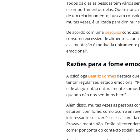
Todos os dias as pessoas têm vários se
e comportamentos delas. Quem nunca a
de um relacionamento, buscam consolo 
muitas vezes, é utilizada para diminui
De acordo com uma
pesquisa
conduzida
consumo excessivo de alimentos ajuda a
a alimentação é motivada unicamente p
emocional”.
Razões para a fome emoc
A psicóloga
Beatriz Formes
destaca que
tentar regular seu estado emocional. “P
e de afago, então naturalmente somos l
quando não nos sentimos bem”.
Além disso, muitas vezes as pessoas 
estarem com fome, como ocorre em eve
interessante se fazer é: se essa comida 
Provavelmente não. Então ali entendem
comer por conta do contexto social”, exp