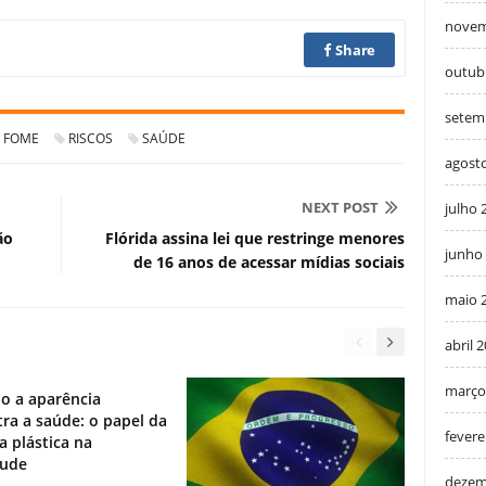
novem
Share
outub
setem
FOME
RISCOS
SAÚDE
agost
NEXT POST
julho 
ão
Flórida assina lei que restringe menores
junho
de 16 anos de acessar mídias sociais
maio 
abril 
março
o a aparência
ra a saúde: o papel da
fevere
ia plástica na
tude
dezem