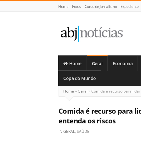
Home
Fotos
Curso de Jornalismo
Expediente
ABJ
Notícias
Home
Geral
Economia
Copa do Mundo
Home
»
Geral
»
Comida é recurso para lidar
Comida é recurso para l
entenda os riscos
IN
GERAL
,
SAÚDE