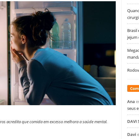
Quando
cirurg
Brasil
jejum
Megao
manda
Rodovi
Com
Ana
e
seus 
DAVI
eiros acredita que comida em excesso melhora a saúde mental.
Davi