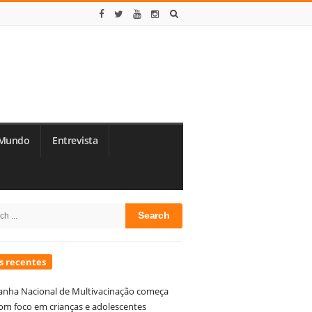
Mundo
Entrevista
te
h
debar
s recentes
nha Nacional de Multivacinação começa
om foco em crianças e adolescentes