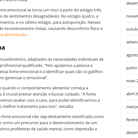
dezem
ome emocional se torna um risco a partir do estágio três,
 de sentimentos desagradáveis. No estágio quatro, a
novem
imentos, e no último estágio, para autopunição. Nesses
o excessivamente cheias, causando desconforto físico e
outub
na alimentação
.
setem
ma
agost
procedimentos, adaptados às necessidades individuais de
profissional qualificado. “Nós ajudamos a pessoa a
junho
é essa fome emocional e a identificar quais são os gatilhos
o gerenciar o emocional”.
maio 
que quando o comportamento alimentar começa a
abril 
, é crucial prestar atenção e buscar cuidado. “A fome
emos avaliar caso a caso, para poder identificarmos a
 o melhor tratamento para isso”, ressalta.
março
a fome emocional não seja diretamente classificada como
fevere
vir como um precursor para o desenvolvimento de um.
 outros problemas de saúde mental, como depressão e
dezem