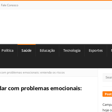
Fale Conosco
Política
Saúde
Educação
Tecnologia
Esportes
Si
 com problemas emocionais: entenda os riscos
Searc
Si
for:
idar com problemas emocionais:
Post
Campa
hoje c