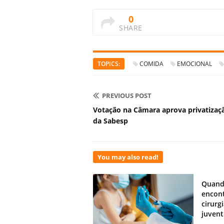
0
SHARE
TOPICS:
COMIDA
EMOCIONAL
PREVIOUS POST
Votação na Câmara aprova privatizaç
da Sabesp
You may also read!
Quand
encont
cirurg
juven