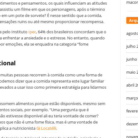
macon
ntimentos e pensamentos, os quais influenciam as atitudes
ssistiu um filme em que os personagens, após o término
em um pote de sorvete? É nesse sentido que a comida,
Arqu
r sensações ruins ou até mesmo proporcionar recompensa.
 pelo Instituto
Ipec
, 64% dos brasileiros concordam que o
agost
 enfrentar a ansiedade e o estresse. No entanto, quando
or emoções, ela se enquadra na categoria “fome
julho 
junho
ional
maio 
 muitas pessoas recorrem à comida como uma forma de
odemos dizer que a comida representa este lugar familiar
abril 
evados a usar isso como primeira estratégia para lidarmos
março
consomem alimentos porque estão disponíveis, mesmo sem
ntos sociais, por exemplo. “Uma pergunta que é
fevere
não estivesse disponível ali eu teria vontade de comer?
os que não é uma fome física, mas é uma vontade de
dezem
lica a nutricionista
Gi Locatélli
.
novem