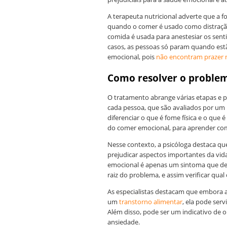
A terapeuta nutricional adverte que a f
quando o comer é usado como distração
comida é usada para anestesiar os sent
casos, as pessoas só param quando estã
emocional, pois
não encontram prazer 
Como resolver o proble
O tratamento abrange várias etapas e 
cada pessoa, que são avaliados por um 
diferenciar o que é fome física e o que 
do comer emocional, para aprender com
Nesse contexto, a psicóloga destaca 
prejudicar aspectos importantes da vida
emocional é apenas um sintoma que dev
raiz do problema, e assim verificar qual
As especialistas destacam que embora 
um
transtorno alimentar
, ela pode ser
Além disso, pode ser um indicativo de
ansiedade.