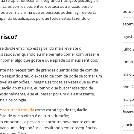
a terapia nutricional, integrando nutrição, psicologia e
entares com os pacientes, destaca outra razão para o
outub
 outros. Ela afirma que as pessoas podem agir de certa
cipar da socialização, porque todos estão fazendo o
setem
risco?
agost
se divide em cinco estágios, do mais leve até o
julho 
is saudável, quando eu me permito comer com prazer e
r comer algo que goste e que agrade os meus sentidos.”
junho
mente não necessitam de grandes quantidades de comida
maio 
 no segundo grau, o excesso de comida pode se tornar um
etível às emoções. “Imagina se todas as vezes que eu me
abril 
ituação do meu dia, eu tenho que buscar esse tipo de
mocionalmente, e se eu passar por um dia estressante,
março
na a psicologia.
ue
recorrer à comida
como estratégia de regulação
fevere
fato de que o efeito é de curta duração;
io emocional, a pessoa se encontra novamente em um
janeir
levar a uma dependência, resultando em consequências
té mesmo física.