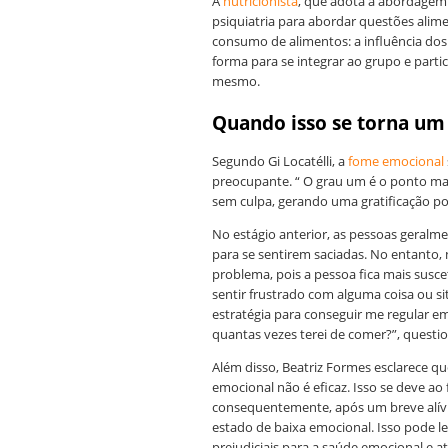
A
nutricionista
, que adota a abordagem d
psiquiatria para abordar questões alim
consumo de alimentos: a influência dos
forma para se integrar ao grupo e parti
mesmo.
Quando isso se torna um 
Segundo Gi Locatélli, a
fome emocional
preocupante. “ O grau um é o ponto ma
sem culpa, gerando uma gratificação po
No estágio anterior, as pessoas geral
para se sentirem saciadas. No entanto,
problema, pois a pessoa fica mais susc
sentir frustrado com alguma coisa ou s
estratégia para conseguir me regular e
quantas vezes terei de comer?”, questio
Além disso, Beatriz Formes esclarece q
emocional não é eficaz. Isso se deve ao 
consequentemente, após um breve alív
estado de baixa emocional. Isso pode 
prejudiciais para a saúde emocional e a