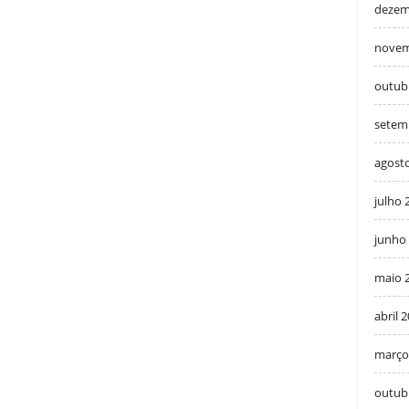
dezem
novem
outub
setem
agost
julho 
junho
maio 
abril 
março
outub