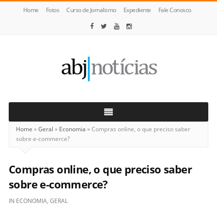
Home
Fotos
Curso de Jornalismo
Expediente
Fale Conosco
ABJ
Notícias
Home
»
Geral
»
Economia
»
Compras online, o que preciso saber
sobre e-commerce?
Compras online, o que preciso saber
sobre e-commerce?
IN
ECONOMIA
,
GERAL