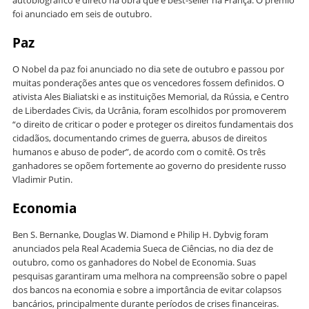
autobiográfico e direto na obra que é best-seller na França. O prêmio
foi anunciado em seis de outubro.
Paz
O Nobel da paz foi anunciado no dia sete de outubro e passou por
muitas ponderações antes que os vencedores fossem definidos. O
ativista Ales Bialiatski e as instituições Memorial, da Rússia, e Centro
de Liberdades Civis, da Ucrânia, foram escolhidos por promoverem
“o direito de criticar o poder e proteger os direitos fundamentais dos
cidadãos, documentando crimes de guerra, abusos de direitos
humanos e abuso de poder”, de acordo com o comitê. Os três
ganhadores se opõem fortemente ao governo do presidente russo
Vladimir Putin.
Economia
Ben S. Bernanke, Douglas W. Diamond e Philip H. Dybvig foram
anunciados pela Real Academia Sueca de Ciências, no dia dez de
outubro, como os ganhadores do Nobel de Economia. Suas
pesquisas garantiram uma melhora na compreensão sobre o papel
dos bancos na economia e sobre a importância de evitar colapsos
bancários, principalmente durante períodos de crises financeiras.