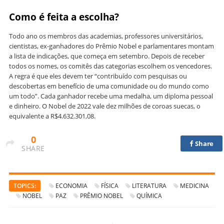
Como é feita a escolha?
Todo ano os membros das academias, professores universitários,
cientistas, ex-ganhadores do Prêmio Nobel e parlamentares montam
a lista de indicações, que começa em setembro. Depois de receber
todos os nomes, os comitês das categorias escolhem os vencedores.
A regra é que eles devem ter “contribuído com pesquisas ou
descobertas em benefício de uma comunidade ou do mundo como
um todo”. Cada ganhador recebe uma medalha, um diploma pessoal
e dinheiro. O Nobel de 2022 vale dez milhões de coroas suecas, o
equivalente a R$4.632.301,08.
0
Share
SHARE
TOPICS:
ECONOMIA
FÍSICA
LITERATURA
MEDICINA
NOBEL
PAZ
PRÊMIO NOBEL
QUÍMICA