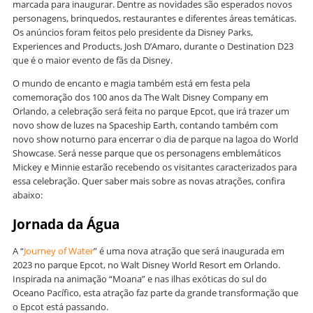
marcada para inaugurar. Dentre as novidades são esperados novos
personagens, brinquedos, restaurantes e diferentes áreas temáticas.
Os anúncios foram feitos pelo presidente da Disney Parks,
Experiences and Products, Josh D’Amaro, durante o Destination D23
que é o maior evento de fãs da Disney.
O mundo de encanto e magia também está em festa pela
comemoração dos 100 anos da The Walt Disney Company em
Orlando, a celebração será feita no parque Epcot, que irá trazer um
novo show de luzes na Spaceship Earth, contando também com
novo show noturno para encerrar o dia de parque na lagoa do World
Showcase. Será nesse parque que os personagens emblemáticos
Mickey e Minnie estarão recebendo os visitantes caracterizados para
essa celebração. Quer saber mais sobre as novas atrações, confira
abaixo:
Jornada da Água
A “
Journey of Water
” é uma nova atração que será inaugurada em
2023 no parque Epcot, no Walt Disney World Resort em Orlando.
Inspirada na animação “Moana” e nas ilhas exóticas do sul do
Oceano Pacífico, esta atração faz parte da grande transformação que
o Epcot está passando.