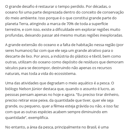
O grande desafio é restaurar o tempo perdido. Por décadas, o
oceano foi uma parte desprezada dentro do conceito de conservação
do meio ambiente. Isso porque é o que constitui grande parte do
planeta Terra, atingindo a marca de 70% de toda a superfície
terrestre, e com isso, existe a dificuldade em explorar regiões muito
profundas, deixando passar até mesmo muitas regiões inexploradas.
A grande extensão do oceano e a falta de habitação nessa região (por
seres humanos) faz com que ele seja um grande atrativo para o
descarte de lixo. Por anos, a indústria do plástico e têxtil, bem como
outras, utilizam do oceano como depósito de resíduos que demoram
séculos para se decompor, destruindo não apenas os recursos
naturais, mas toda a vida do ecossistema.
Uma das atividades que degradam o meio aquático é a pesca. O
biólogo Nelson Júnior destaca que, quando o assunto é lucro, as
pessoas pensam apenas no hoje e agora. “Eu preciso tirar dinheiro,
preciso retirar esse peixe, da quantidade que tiver, quer ele seja
grande, ou pequeno, quer a fêmea esteja grávida ou não, e isso faz
com que as outras espécies acabem sempre diminuindo em
quantidade”, exemplifica.
No entanto, a área da pesca, principalmente no Brasil, é uma