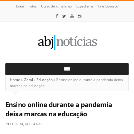
Home
Fotos
Curso de Jornalismo
Expediente
Fale Conosco
ABJ
Notícias
Home
»
Geral
»
Educação
»
Ensino online durante a pandemia deixa
marcas na educação
Ensino online durante a pandemia
deixa marcas na educação
IN
EDUCAÇÃO
,
GERAL