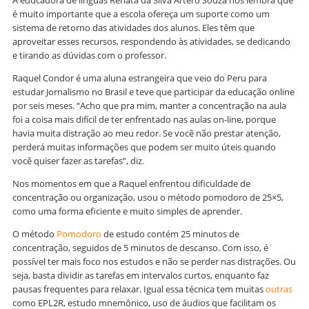
é muito importante que a escola ofereça um suporte como um
sistema de retorno das atividades dos alunos. Eles têm que
aproveitar esses recursos, respondendo às atividades, se dedicando
e tirando as dúvidas com o professor.
Raquel Condor é uma aluna estrangeira que veio do Peru para
estudar Jornalismo no Brasil e teve que participar da educação online
por seis meses. “Acho que pra mim, manter a concentração na aula
foi a coisa mais difícil de ter enfrentado nas aulas on-line, porque
havia muita distração ao meu redor. Se você não prestar atenção,
perderá muitas informações que podem ser muito úteis quando
você quiser fazer as tarefas”, diz.
Nos momentos em que a Raquel enfrentou dificuldade de
concentração ou organização, usou o método pomodoro de 25×5,
como uma forma eficiente e muito simples de aprender.
O método
Pomodoro
de estudo contém 25 minutos de
concentração, seguidos de 5 minutos de descanso. Com isso, é
possível ter mais foco nos estudos e não se perder nas distrações. Ou
seja, basta dividir as tarefas em intervalos curtos, enquanto faz
pausas frequentes para relaxar. Igual essa técnica tem muitas
outras
como EPL2R, estudo mnemônico, uso de áudios que facilitam os